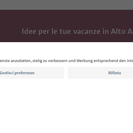
Idee per le tue vacanze in Alto 
Con la newsletter dell’Alto Adige ricevi consigli per l
eventi da non perdere e ricette tipiche.
Indirizzo e-mail*
Iscriviti alla newsletter