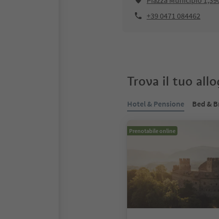
Piazza Municipio 1,39
+39 0471 084462
Trova il tuo all
Hotel & Pensione
Bed & B
Prenotabile online