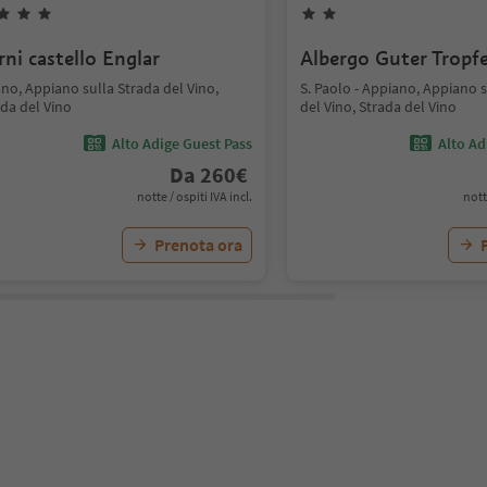
rni castello Englar
Albergo Guter Tropf
no, Appiano sulla Strada del Vino,
S. Paolo - Appiano, Appiano s
da del Vino
del Vino, Strada del Vino
Alto Adige Guest Pass
Alto Ad
Da
260
€
notte / ospiti IVA incl.
nott
Prenota ora