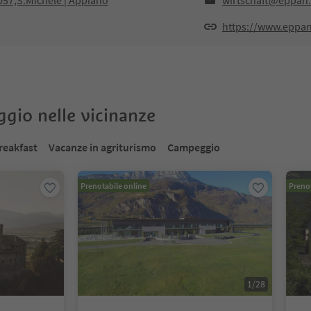
057,S.Michele | Appiano
wirtschaft@eppan
https://www.eppa
oggio nelle vicinanze
reakfast
Vacanze in agriturismo
Campeggio
Prenotabile online
Prenot
1
/
28