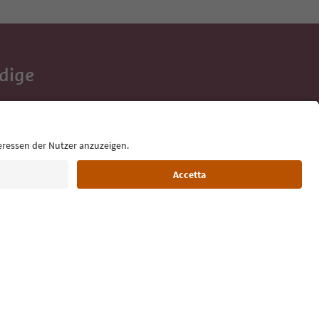
Adige
e tue vacanze,