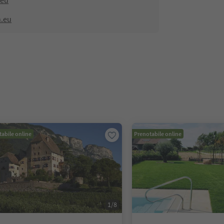
.eu
n.eu
abile online
Prenotabile online
1
/
8