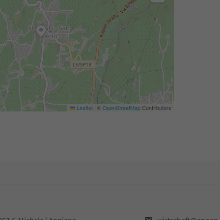
Leaflet
|
©
OpenStreetMap
Contributors