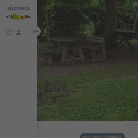
menu link
favoriti
user link
Parchi giochi per bambini