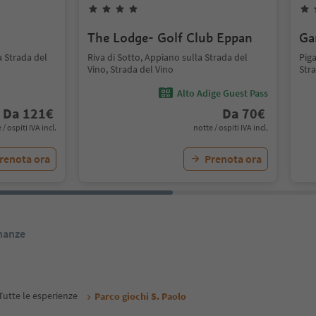
The Lodge- Golf Club Eppan
Ga
 Strada del
Riva di Sotto, Appiano sulla Strada del
Piga
Vino, Strada del Vino
Stra
Alto Adige Guest Pass
Da
121
€
Da
70
€
 / ospiti IVA incl.
notte / ospiti IVA incl.
renota ora
Prenota ora
inanze
Tutte le esperienze
Parco giochi S. Paolo