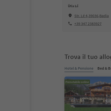
Ütia Lé
Str. Lé 4,39036,Badia
+39 347 2383927
Trova il tuo all
Hotel & Pensione
Bed & B
Prenotabile online