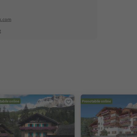
k.com
t
abile online
Prenotabile online