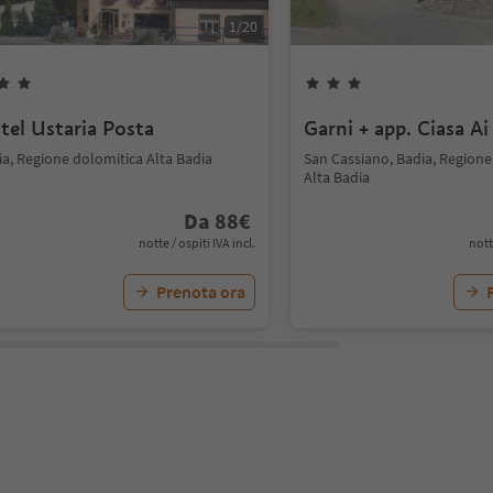
1
/
20
tel Ustaria Posta
Garni + app. Ciasa Ai
ia, Regione dolomitica Alta Badia
San Cassiano, Badia, Regione
Alta Badia
Da
88
€
notte / ospiti IVA incl.
nott
Prenota ora