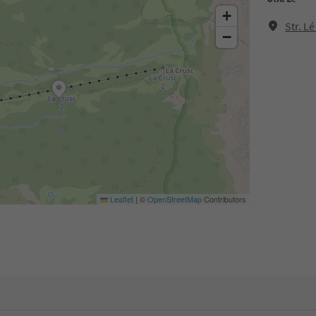
+
Str. L
−
Leaflet
|
©
OpenStreetMap
Contributors