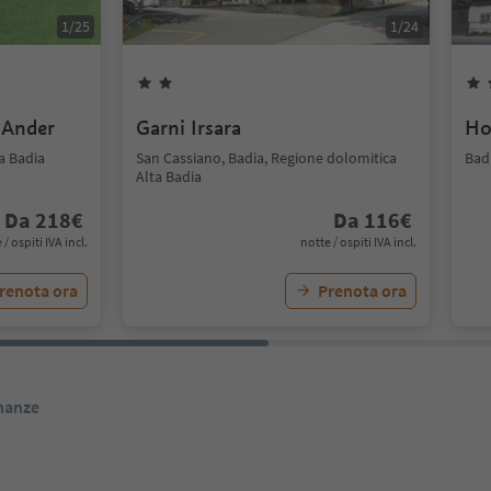
1
/
25
1
/
24
 Ander
Garni Irsara
Ho
a Badia
San Cassiano, Badia, Regione dolomitica
Bad
Alta Badia
Da
218
€
Da
116
€
 / ospiti IVA incl.
notte / ospiti IVA incl.
renota ora
Prenota ora
inanze