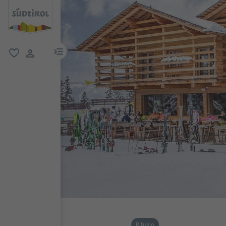
menu link
favoriti
user link
Rifugio