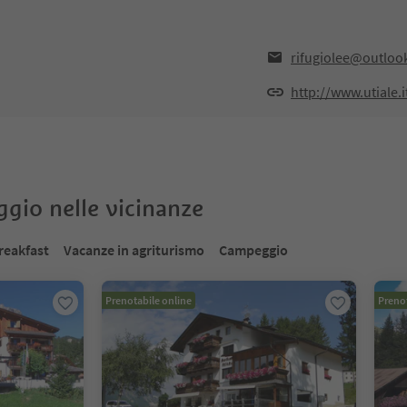
rifugiolee@outloo
http://www.utiale.i
oggio nelle vicinanze
reakfast
Vacanze in agriturismo
Campeggio
Prenotabile online
Prenot