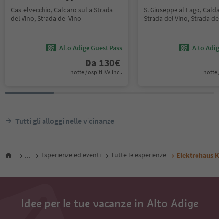
Castelvecchio, Caldaro sulla Strada
S. Giuseppe al Lago, Calda
del Vino, Strada del Vino
Strada del Vino, Strada de
Alto Adige Guest Pass
Alto Adi
Da
130
€
notte / ospiti IVA incl.
notte /
Tutti gli alloggi nelle vicinanze
...
Esperienze ed eventi
Tutte le esperienze
Elektrohaus K
Idee per le tue vacanze in Alto Adige