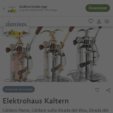
Südtirol Guide App
Download
La guida digitale dell´Alto Adige
men
favoriti
user lin
Computer, tecnologia
Elektrohaus Kaltern
Caldaro Paese, Caldaro sulla Strada del Vino, Strada del