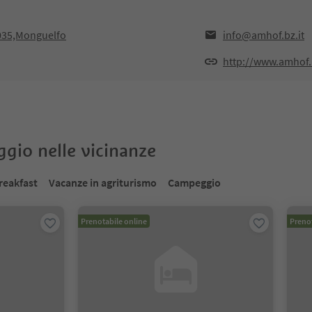
9035,Monguelfo
info@amhof.bz.it
http://www.amhof.b
oggio nelle vicinanze
reakfast
Vacanze in agriturismo
Campeggio
Prenotabile online
Prenot