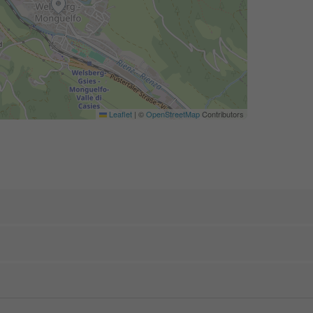
Leaflet
|
©
OpenStreetMap
Contributors