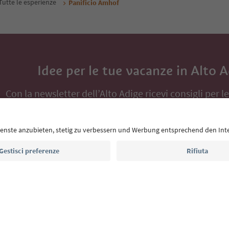
Tutte le esperienze
Panificio Amhof
Idee per le tue vacanze in Alto 
Con la newsletter dell’Alto Adige ricevi consigli per l
eventi da non perdere e ricette tipiche.
Indirizzo e-mail*
Iscriviti alla newsletter