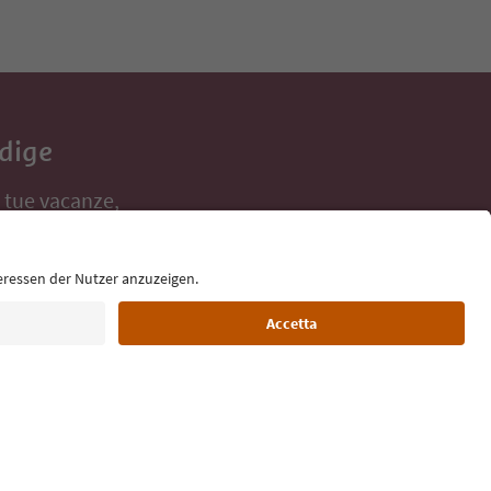
Adige
e tue vacanze,