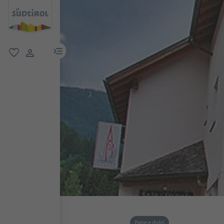
menu link
favoriti
user link
Pane e dolci