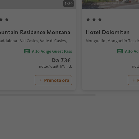
1
/
30
untain Residence Montana
Hotel Dolomiten
addalena - Val Casies, Valle di Casies,
Monguelfo, Monguelfo-Tesid
Alto Adige Guest Pass
Alto Ad
Da
73
€
notte / ospiti IVA incl.
nott
Prenota ora