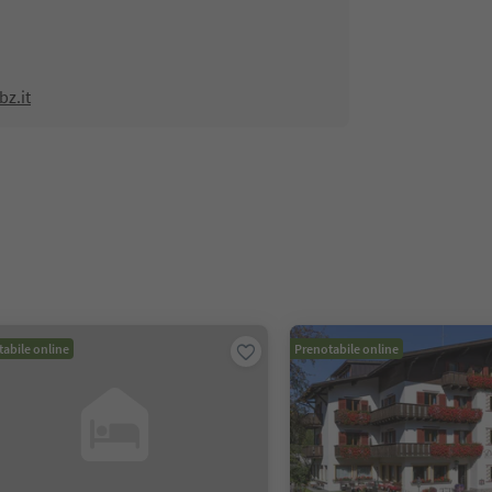
z.it
abile online
Prenotabile online