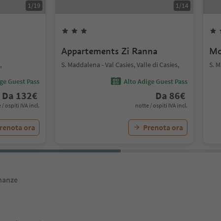
1
/
19
1
/
14
Appartements Zi Ranna
Mo
,
S. Maddalena - Val Casies, Valle di Casies,
S. M
ige Guest Pass
Alto Adige Guest Pass
Da
132
€
Da
86
€
 / ospiti IVA incl.
notte / ospiti IVA incl.
renota ora
Prenota ora
inanze