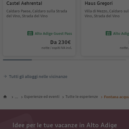
Castel Aehrental
Haus Gregori
Caldaro Paese, Caldaro sulla Strada
Villa di Mezzo, Caldaro sul
del Vino, Strada del Vino
Vino, Strada del Vino
Alto Adige Guest Pass
Alto Adi
Da
230
€
notte / ospiti IVA incl.
notte /
Tutti gli alloggi nelle vicinanze
...
Esperienze ed eventi
Tutte le esperienze
Fontana acqua
Idee per le tue vacanze in Alto Adige