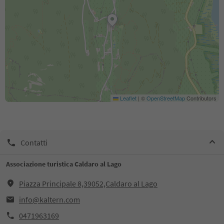
Leaflet
|
©
OpenStreetMap
Contributors
Contatti
Associazione turistica Caldaro al Lago
Piazza Principale 8,39052,Caldaro al Lago
info@kaltern.com
0471963169