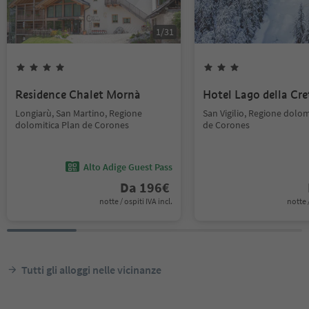
1
/
31
Residence Chalet Mornà
Hotel Lago della Cre
Longiarù, San Martino, Regione
San Vigilio, Regione dolom
dolomitica Plan de Corones
de Corones
Alto Adige Guest Pass
Da
196
€
notte / ospiti IVA incl.
notte /
Tutti gli alloggi nelle vicinanze