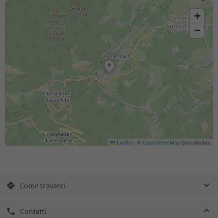
+
−
Leaflet
|
©
OpenStreetMap
Contributors
Come trovarci
Contatti