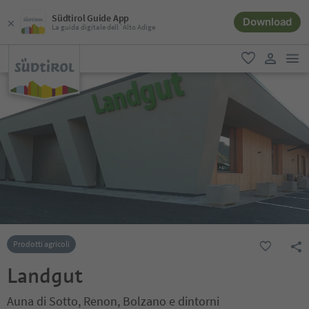
Südtirol Guide App
Download
La guida digitale dell´Alto Adige
men
favoriti
user lin
Prodotti agricoli
Landgut
Auna di Sotto, Renon, Bolzano e dintorni