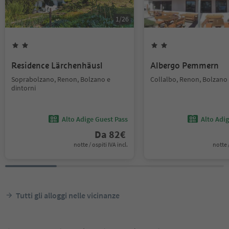
1
/
26
Residence Lärchenhäusl
Albergo Pemmern
Soprabolzano, Renon, Bolzano e
Collalbo, Renon, Bolzano 
dintorni
Alto Adige Guest Pass
Alto Adi
Da
82
€
notte / ospiti IVA incl.
notte /
Tutti gli alloggi nelle vicinanze