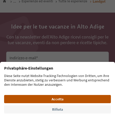
...
Esperienze ed eventi
Tutte le esperienze
Landgut
Idee per le tue vacanze in Alto Adige
Con la newsletter dell’Alto Adige ricevi consigli per le
tue vacanze, eventi da non perdere e ricette tipiche.
Indirizzo e-mail*
Iscriviti alla newsletter