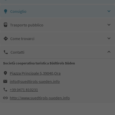
Consiglio
Trasporto pubblico
Come trovarci
Contatti
Società cooperativa turistica Südtirols Süden
Piazza Principale 5,39040,Ora
info@suedtirols-sueden.info
+39 0471 810231
http://www.suedtirols-sueden.info