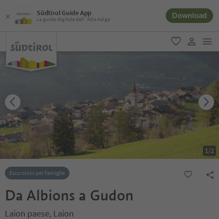
Südtirol Guide App
Download
La guida digitale dell´Alto Adige
men
favoriti
user lin
1
/
2
Escursioni per famiglie
Da Albions a Gudon
Laion paese, Laion