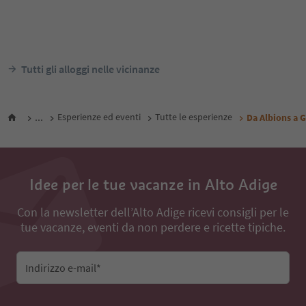
Garni Zilli
Albergo Al Sole
S. Pietro - Laion, Laion,
Laion paese, Laion,
Alto Adige Guest Pass
Alto Adi
Da
54
€
notte / ospiti IVA incl.
notte /
Tutti gli alloggi nelle vicinanze
...
Esperienze ed eventi
Tutte le esperienze
Da Albions a 
Idee per le tue vacanze in Alto Adige