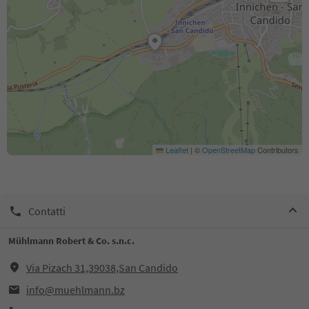
Leaflet
|
©
OpenStreetMap
Contributors
Contatti
Mühlmann Robert & Co. s.n.c.
Via Pizach 31,39038,San Candido
info@muehlmann.bz