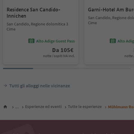
Residence San Candido-
Garni-Hotel Am Bur
Innichen
San Candido, Regione dol
Cime
San Candido, Regione dolomitica 3
Cime
Alto Adige Guest Pass
Alto Adi
Da
105
€
notte / ospiti IVA incl.
notte /
Tutti gli alloggi nelle vicinanze
...
Esperienze ed eventi
Tutte le esperienze
Mühlmann Robe