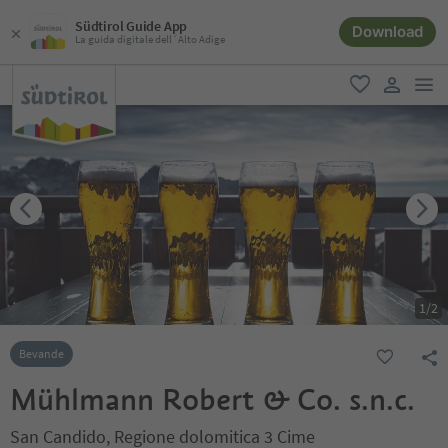
Südtirol Guide App
Download
La guida digitale dell´Alto Adige
men
favoriti
user lin
1
/
2
Bevande
Mühlmann Robert & Co. s.n.c.
San Candido, Regione dolomitica 3 Cime