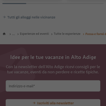
Tutti gli alloggi nelle vicinanze
...
Esperienze ed eventi
Tutte le esperienze
Fossa e forni 
Idee per le tue vacanze in Alto Adige
Con la newsletter dell’Alto Adige ricevi consigli per le
tue vacanze, eventi da non perdere e ricette tipiche.
Indirizzo e-mail*
Iscriviti alla newsletter