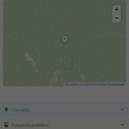
+
−
Leaflet
|
©
OpenStreetMap
Contributors
Consiglio
Trasporto pubblico