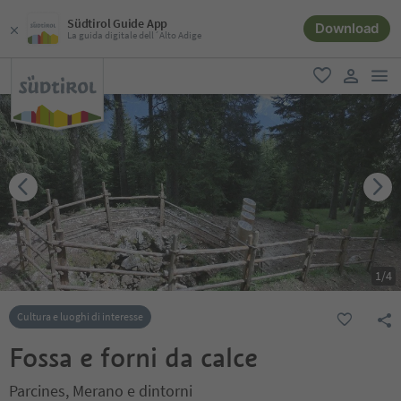
Südtirol Guide App
Download
La guida digitale dell´Alto Adige
men
favoriti
user lin
1
/
4
Cultura e luoghi di interesse
Fossa e forni da calce
Parcines, Merano e dintorni