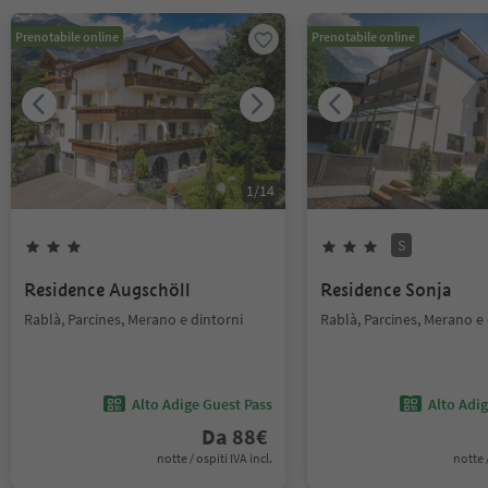
Prenotabile online
Prenotabile online
1
/
14
S
Residence Augschöll
Residence Sonja
Rablà, Parcines, Merano e dintorni
Rablà, Parcines, Merano e 
Alto Adige Guest Pass
Alto Adi
Da
88
€
notte / ospiti IVA incl.
notte /