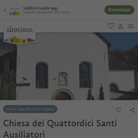
Südtirol Guide App
Download
La guida digitale dell´Alto Adige
men
favoriti
user lin
Chiese, cappelle, centri religiosi
Chiesa dei Quattordici Santi
Ausiliatori