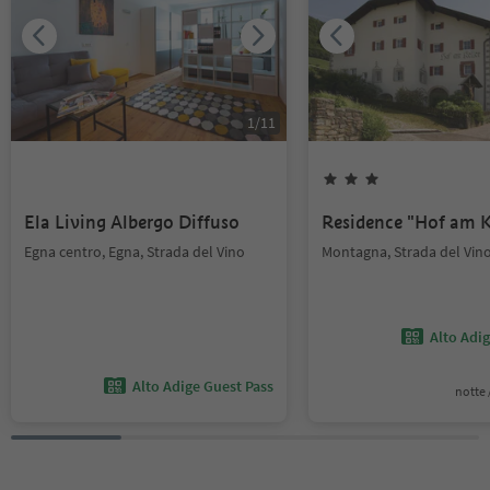
1
/
11
Ela Living Albergo Diffuso
Residence "Hof am K
Egna centro, Egna, Strada del Vino
Montagna, Strada del Vin
Alto Adi
Alto Adige Guest Pass
notte /