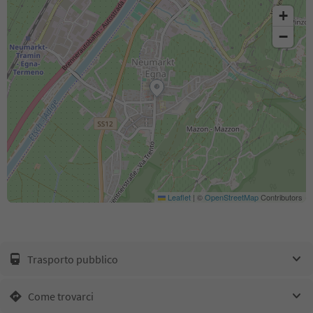
+
−
Leaflet
|
©
OpenStreetMap
Contributors
Trasporto pubblico
Come trovarci