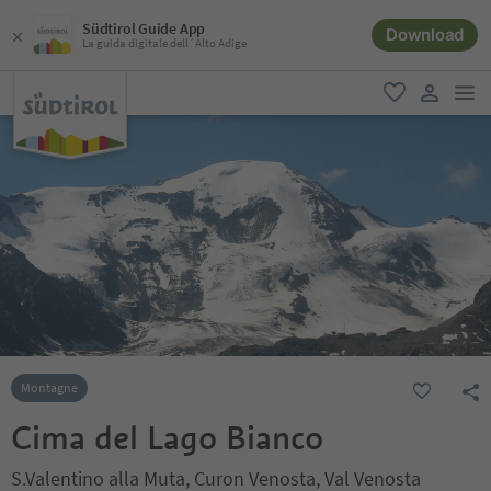
Südtirol Guide App
Download
La guida digitale dell´Alto Adige
men
favoriti
user lin
Montagne
Cima del Lago Bianco
S.Valentino alla Muta, Curon Venosta, Val Venosta