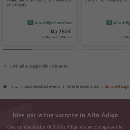
S.Valentino alla Muta, Curon Venosta,
Resia, Curon Venosta, Val
Val Venosta
Alto Adige Guest Pass
Alto Adi
Da
252
€
notte / ospiti IVA incl.
notte /
Tutti gli alloggi nelle vicinanze
...
Esperienze ed eventi
Tutte le esperienze
Cima del Lago
Idee per le tue vacanze in Alto Adige
Con la newsletter dell’Alto Adige ricevi consigli per le