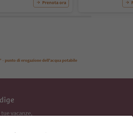
Prenota ora
 - punto di erogazione dell'acqua potabile
Adige
e tue vacanze,