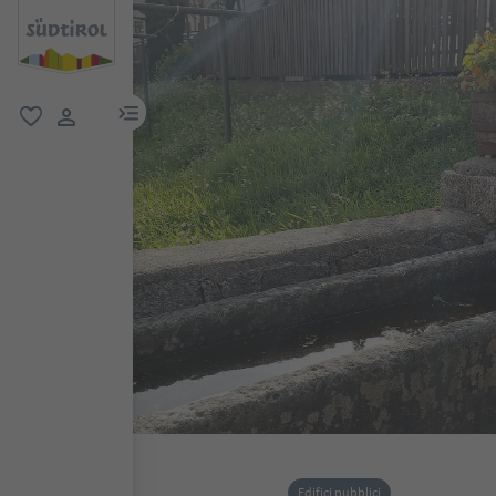
menu link
favoriti
user link
Edifici pubblici