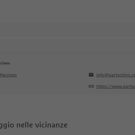
rcines
Parcines
info@partschins.
https://www.parts
oggio nelle vicinanze