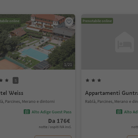
abile online
Prenotabile online
1
/
21
S
tel Weiss
Appartamenti Guntr
à, Parcines, Merano e dintorni
Rablà, Parcines, Merano e din
Alto Adige Guest Pass
Alto Ad
Da
176
€
notte / ospiti IVA incl.
nott