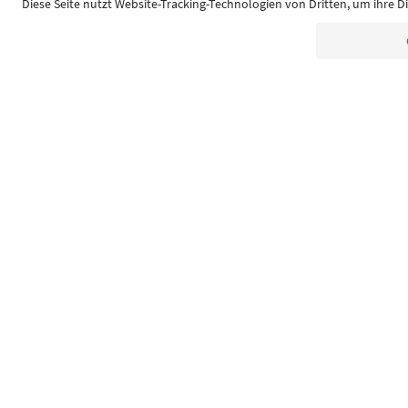
Südtirol Guide App
FAQ
Contatti
Press
MIC
Dichiarazione di accessibilità