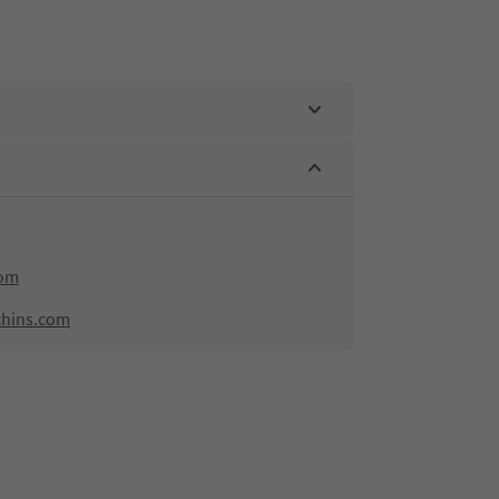
com
chins.com