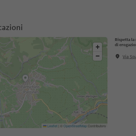
cazioni
Rispetta l
di erogazio
+
−
Via Sp
Leaflet
|
©
OpenStreetMap
Contributors