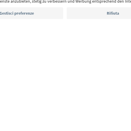
Indirizzo e-mail*
Iscriviti alla newsletter
E
Privacy Policy
Termini e condizioni
Crediti
Cookie Policy
Alto Adige B2B