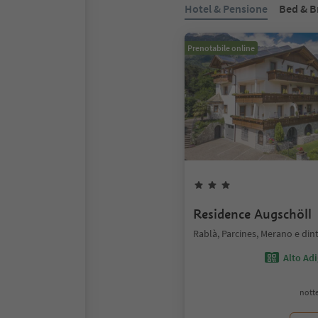
Hotel & Pensione
Bed & B
Prenotabile online
Residence Augschöll
Rablà, Parcines, Merano e din
Alto Ad
notte