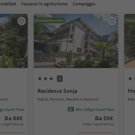
reakfast
Vacanze in agriturismo
Campeggio
Prenotabile online
Prenot
1
/
14
1
/
2
S
Residence Sonja
Ho
torni
Rablà, Parcines, Merano e dintorni
Rabl
ige Guest Pass
Alto Adige Guest Pass
Da
88
€
Da
50
€
 / ospiti IVA incl.
notte / ospiti IVA incl.