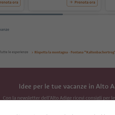
renota ora
Prenota ora
inanze
Tutte le esperienze
Rispetta la montagna - Fontana "Kaltenbachertrog"
Idee per le tue vacanze in Alto 
Con la newsletter dell’Alto Adige ricevi consigli per l
eventi da non perdere e ricette tipiche.