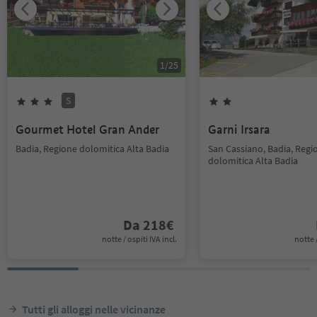
1
/
25
S
Gourmet Hotel Gran Ander
Garni Irsara
Badia, Regione dolomitica Alta Badia
San Cassiano, Badia, Regi
dolomitica Alta Badia
Da
218
€
notte / ospiti IVA incl.
notte /
Tutti gli alloggi nelle vicinanze