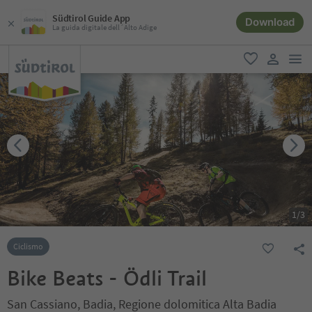
Südtirol Guide App
Download
La guida digitale dell´Alto Adige
men
favoriti
user lin
1
/
3
Ciclismo
Bike Beats - Ödli Trail
San Cassiano, Badia, Regione dolomitica Alta Badia