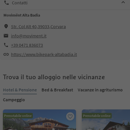
Contatti
Movimënt Alta Badia
Str. Col Alt 40,39033,Corvara
info@moviment.it
+39 0471 836073
https://www.bikepark-altabadia.it
Trova il tuo alloggio nelle vicinanze
Hotel & Pensione
Bed & Breakfast
Vacanze in agriturismo
Campeggio
Prenotabile online
Prenotabile online