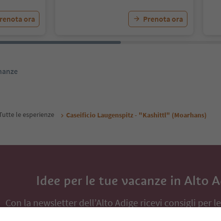
renota ora
Prenota ora
inanze
Tutte le esperienze
Caseificio Laugenspitz - "Kashittl" (Moarhans)
Idee per le tue vacanze in Alto 
Con la newsletter dell’Alto Adige ricevi consigli per l
eventi da non perdere e ricette tipiche.