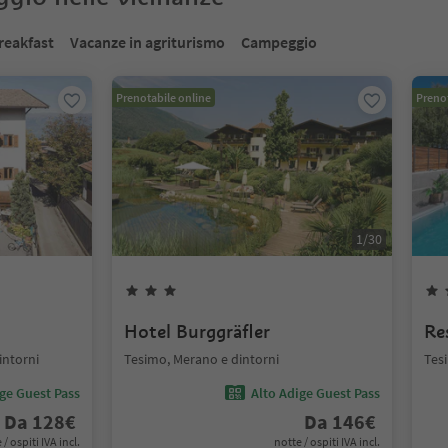
reakfast
Vacanze in agriturismo
Campeggio
Prenotabile online
Prenot
1
/
30
Hotel Burggräfler
Re
intorni
Tesimo, Merano e dintorni
Tes
ige Guest Pass
Alto Adige Guest Pass
Da
128
€
Da
146
€
 / ospiti IVA incl.
notte / ospiti IVA incl.