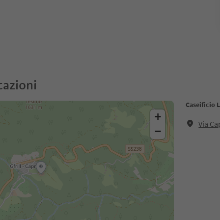
cazioni
Caseificio 
+
Via Ca
−