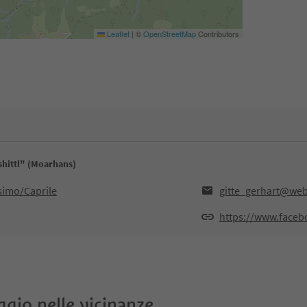
Leaflet
|
©
OpenStreetMap
Contributors
shittl" (Moarhans)
esimo/Caprile
gitte_gerhart@we
https://www.faceb
oggio nelle vicinanze