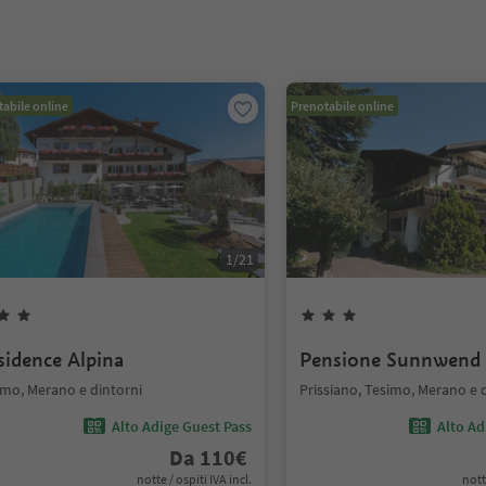
abile online
Prenotabile online
1
/
21
sidence Alpina
Pensione Sunnwend
imo, Merano e dintorni
Prissiano, Tesimo, Merano e 
Alto Adige Guest Pass
Alto Ad
Da
110
€
notte / ospiti IVA incl.
nott