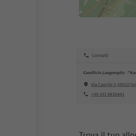
Contatti
Caseificio Laugenspitz - "Ka
Via Caprile 5,39010,T
+39 331 4835441
Trova il tuo all