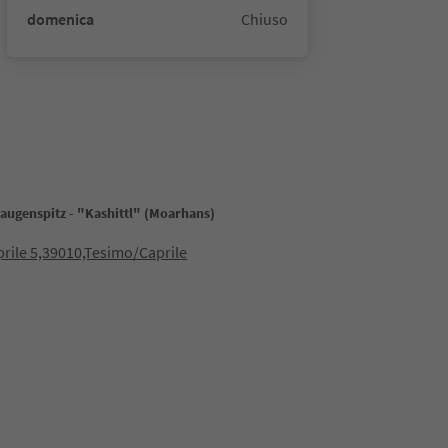
domenica
Chiuso
Laugenspitz - "Kashittl" (Moarhans)
prile 5,39010,Tesimo/Caprile