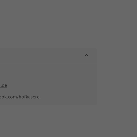
b.de
ook.com/hofkaserei