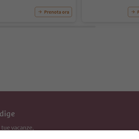
Prenota ora
Adige
e tue vacanze,