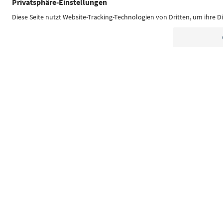
Südtirol Guide App
FAQ
Contatti
Press
MIC