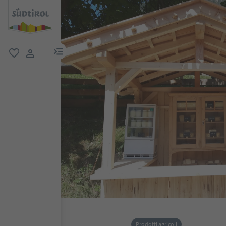
menu link
favoriti
user link
Prodotti agricoli