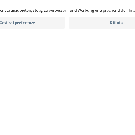
Indirizzo e-mail*
Iscriviti alla newsletter
E
Privacy Policy
Termini e condizioni
Crediti
Cookie Policy