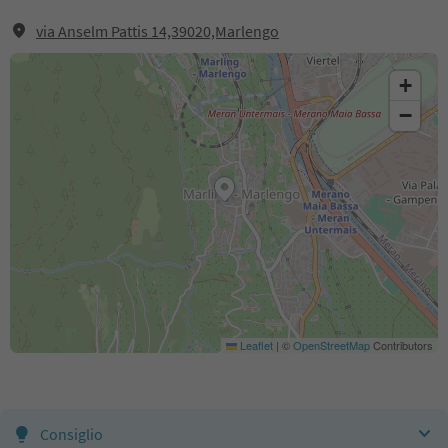
via Anselm Pattis 14,39020,Marlengo
+
−
Leaflet
|
©
OpenStreetMap
Contributors
Consiglio