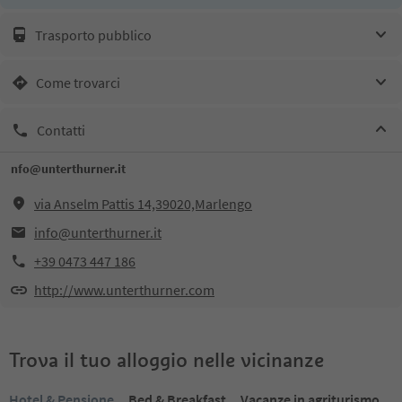
Trasporto pubblico
Come trovarci
Contatti
nfo@unterthurner.it
via Anselm Pattis 14,39020,Marlengo
info@unterthurner.it
+39 0473 447 186
http://www.unterthurner.com
Trova il tuo alloggio nelle vicinanze
Hotel & Pensione
Bed & Breakfast
Vacanze in agriturismo