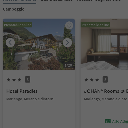
Campeggio
Prenotabile online
Prenotabile online
1
/
20
S
S
Hotel Paradies
JOHAN° Rooms & B
Marlengo, Merano e dintorni
Marlengo, Merano e dinto
Alto Adi