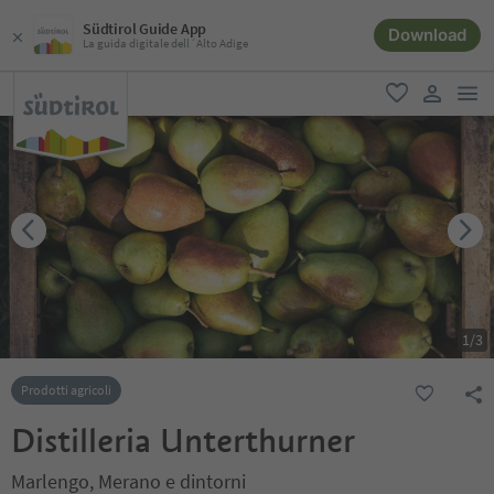
Südtirol Guide App
Download
La guida digitale dell´Alto Adige
men
favoriti
user lin
1
/
3
Prodotti agricoli
Distilleria Unterthurner
Marlengo, Merano e dintorni