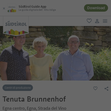
Südtirol Guide App
Download
La guida digitale dell´Alto Adige
men
favoriti
user lin
Centri di produzione
Tenuta Brunnenhof
Egna centro, Egna, Strada del Vino