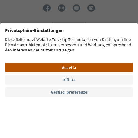
Lingua: Italiano
Südtirol Guide App
FAQ
Contatti
Press
MICE
Privacy Policy
Termini e condizioni
Crediti
Cookie Policy
Film commission
Chi siamo
Dichiarazione di accessibilità
Alto Adige B2B
© 2026 IDM Südtirol