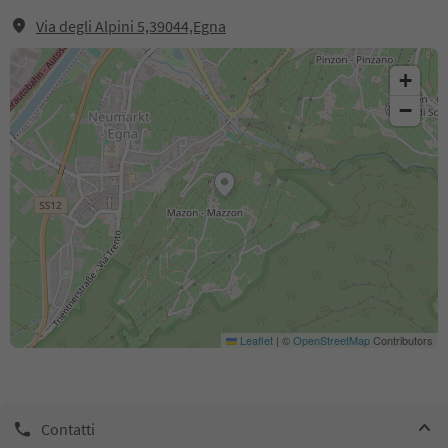
Via degli Alpini 5,39044,Egna
+
−
Leaflet
|
©
OpenStreetMap
Contributors
Contatti