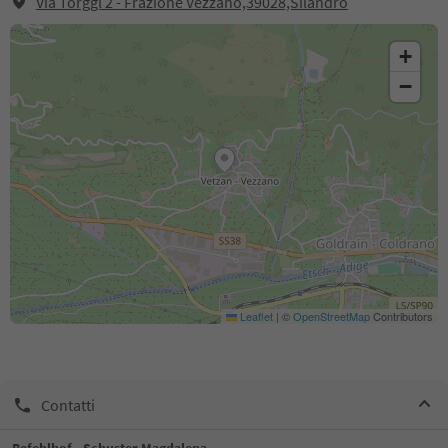
Via Torggl 2 - Frazione Vezzano,39028,Silandro
+
−
Leaflet
|
©
OpenStreetMap
Contributors
Contatti