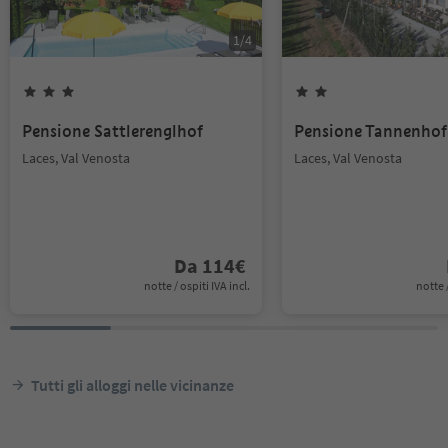
1
/
4
Pensione Sattlerenglhof
Pensione Tannenhof
Laces, Val Venosta
Laces, Val Venosta
Da
114
€
notte / ospiti IVA incl.
notte /
Tutti gli alloggi nelle vicinanze