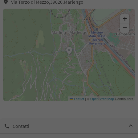
Via Terzo di Mezzo,39020,Marlengo
+
−
Leaflet
|
©
OpenStreetMap
Contributors
Contatti