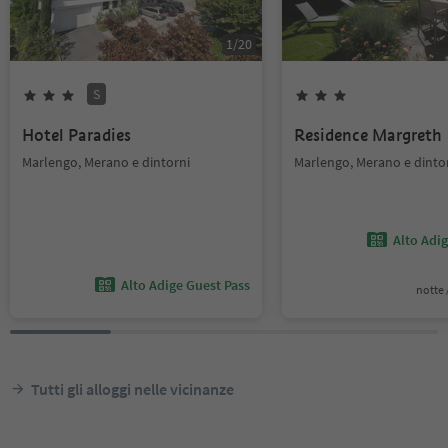
1
/
20
S
Hotel Paradies
Residence Margreth
Marlengo, Merano e dintorni
Marlengo, Merano e dinto
Alto Adi
Alto Adige Guest Pass
notte /
Tutti gli alloggi nelle vicinanze