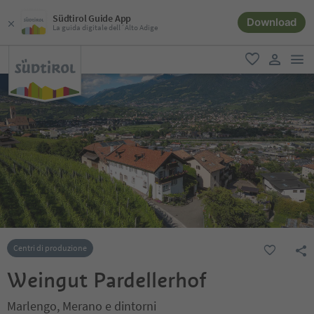
Südtirol Guide App
Download
La guida digitale dell´Alto Adige
men
favoriti
user lin
Centri di produzione
Weingut Pardellerhof
Marlengo, Merano e dintorni