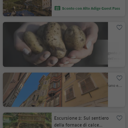
Sconto con Alto Adige Guest Pass
.
.
Mercato dei contadini
Nalles, Merano e dintorni
Posizione
:
7 Agosto 2026
14 Agosto 2026
data dell'evento
data dell'evento
.
Portici
Bolzano Centro, Bolzano, Bolzano e dintorni
Posizione
:
Escursione 2: Sul sentiero
della fornace di calce