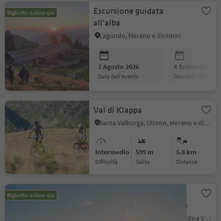
Escursione guidata
Biglietto online qui
.
all'alba
Lagundo, Merano e dintorni
Posizione
:
7 Agosto 2026
4 Settembre 20
data dell'evento
data dell'evento
.
Val di Klappa
Santa Valburga, Ultimo, Merano e dintorni
Posizione
:
Difficoltà
:
salita
:
distanza
:
Intermedio
599
m
5.8 km
Difficoltà
Salita
distanza
Escursione all’alba sul
Biglietto online qui
.
Catinaccio con colazione
Nova Levante, Regione dolomitica Val d'Ega