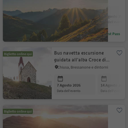
Posizione
:
7 Agosto 2026
21 Agosto 2026
data dell'evento
data dell'evento
Sconto con Alto Adige Guest Pass
.
Bus navetta escursione
Biglietto online qui
guidata all'alba Croce di
.
Lazfons
Chiusa, Bressanone e dintorni
Posizione
:
7 Agosto 2026
14 Agosto 2026
data dell'evento
data dell'evento
Escursione guidata
Biglietto online qui
.
all'alba Croce di Lazfons
Chiusa, Bressanone e dintorni
Posizione
: