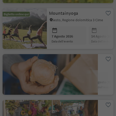
.
Mountainyoga
Biglietto online qui
Sesto, Regione dolomitica 3 Cime
Posizione
:
7 Agosto 2026
14 Agosto 2026
data dell'evento
data dell'evento
.
Mercato venerdì mattina
Lana, Merano e dintorni
Posizione
:
7 Agosto 2026
14 Agosto 2026
data dell'evento
data dell'evento
Mercato dei contadini a
.
Brunico