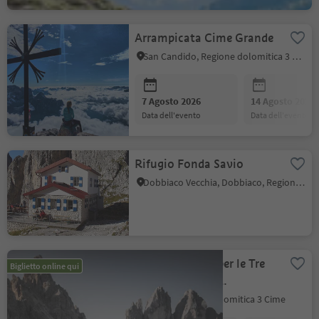
.
Arrampicata Cime Grande
San Candido, Regione dolomitica 3 Cime
Posizione
:
7 Agosto 2026
14 Agosto 2026
data dell'evento
data dell'evento
.
Rifugio Fonda Savio
Dobbiaco Vecchia, Dobbiaco, Regione dolomitica 3 Cime
Posizione
:
Navetta Braies per le Tre
Biglietto online qui
Cime con guida
.
escursionistica
Braies, Regione dolomitica 3 Cime
Posizione
: