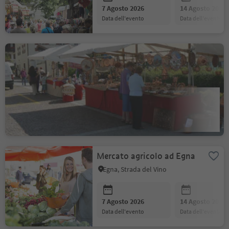
7 Agosto 2026
14 Agosto 2026
data dell'evento
data dell'evento
Mercatini delle pulci e
dell’antiquariato a
.
Welsberg
Monguelfo-Tesido
Posizione
:
7 Agosto 2026
8 Agosto 2026
data dell'evento
data dell'evento
.
Mercato agricolo ad Egna
Egna, Strada del Vino
Posizione
:
7 Agosto 2026
14 Agosto 2026
data dell'evento
data dell'evento