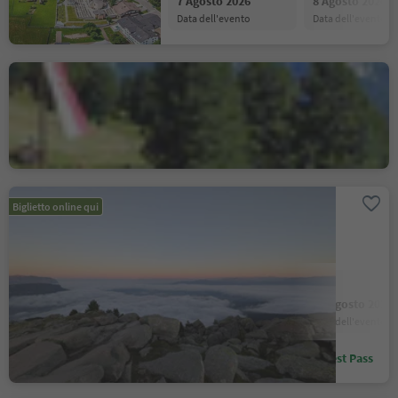
7 Agosto 2026
8 Agosto 2026
data dell'evento
data dell'evento
.
Sëurasas - Malga
S.Cristina Gherdëina/S.Cristina Val Gardena, Santa Cristina Val Gardena, Regione dolomitica Val Gardena
Posizione
:
Luce mattutina:
Biglietto online qui
.
Escursione all'alba
Laion
Posizione
:
7 Agosto 2026
14 Agosto 2026
data dell'evento
data dell'evento
Sconto con Alto Adige Guest Pass
.