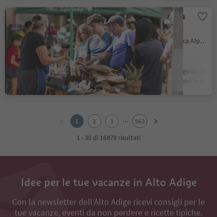
Mercatino dei contadini a
.
Castelrotto
Castelrotto, Regione dolomitica Alpe di Siusi
Posizione
:
7 Agosto 2026
14 Agosto 2026
data dell'evento
data dell'evento
...
1
2
3
563
1 - 30 di 16879 risultati
Idee per le tue vacanze in Alto Adige
Con la newsletter dell’Alto Adige ricevi consigli per le
tue vacanze, eventi da non perdere e ricette tipiche.