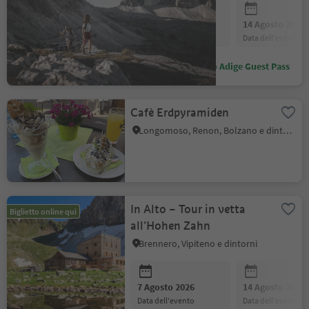
7 Agosto 2026
14 Agosto 2026
data dell'evento
data dell'evento
Sconto con Alto Adige Guest Pass
.
.
Cafè Erdpyramiden
Longomoso, Renon, Bolzano e dintorni
Posizione
:
In Alto – Tour in vetta
Biglietto online qui
.
all’Hohen Zahn
Brennero, Vipiteno e dintorni
Posizione
:
7 Agosto 2026
14 Agosto 2026
data dell'evento
data dell'evento