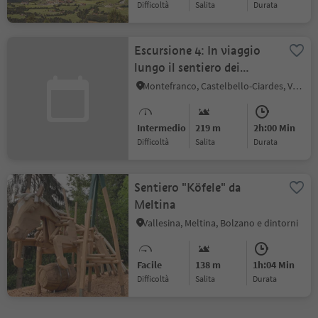
Difficoltà
Salita
durata
Escursione 4: In viaggio
lungo il sentiero dei
Castelli
Montefranco, Castelbello-Ciardes, Val Venosta
Intermedio
219 m
2h:00 Min
Difficoltà
Salita
durata
Sentiero "Köfele" da
Meltina
Vallesina, Meltina, Bolzano e dintorni
Facile
138 m
1h:04 Min
Difficoltà
Salita
durata
1