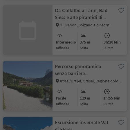
Da Collalbo a Tann, Bad
Siess e alle piramidi di
terra
Sill, Renon, Bolzano e dintorni
Intermedio
375 m
3h:10 Min
Difficoltà
Salita
durata
Percorso panoramico
senza barriere
architettoniche ad Ortisei
Ortisei/Urtijëi, Ortisei, Regione dolomitica Val Gardena
Facile
129 m
1h:55 Min
Difficoltà
Salita
durata
Escursione invernale Val
di Fleres