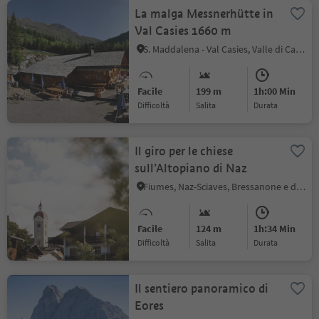
La malga Messnerhütte in
Val Casies 1660 m
S. Maddalena - Val Casies, Valle di Casies
Facile
199 m
1h:00 Min
Difficoltà
Salita
durata
Il giro per le chiese
sull’Altopiano di Naz
Fiumes, Naz-Sciaves, Bressanone e dintorni
Facile
124 m
1h:34 Min
Difficoltà
Salita
durata
Il sentiero panoramico di
Eores