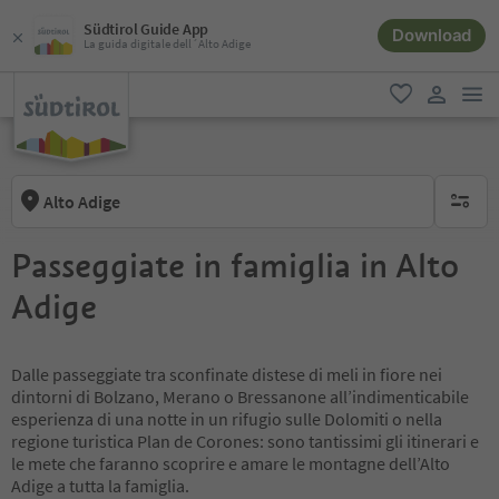
Südtirol Guide App
Download
La guida digitale dell´Alto Adige
men
favoriti
user lin
Alto Adige
nessun f
Passeggiate in famiglia in Alto
Adige
Dalle passeggiate tra sconfinate distese di meli in fiore nei
dintorni di Bolzano, Merano o Bressanone all’indimenticabile
esperienza di una notte in un rifugio sulle Dolomiti o nella
regione turistica Plan de Corones: sono tantissimi gli itinerari e
le mete che faranno scoprire e amare le montagne dell’Alto
Adige a tutta la famiglia.