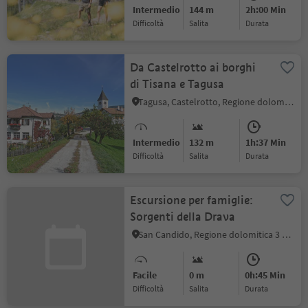
Intermedio
144 m
2h:00 Min
Difficoltà
Salita
durata
Da Castelrotto ai borghi
di Tisana e Tagusa
Tagusa, Castelrotto, Regione dolomitica Alpe di Siusi
Intermedio
132 m
1h:37 Min
Difficoltà
Salita
durata
Escursione per famiglie:
Sorgenti della Drava
San Candido, Regione dolomitica 3 Cime
Facile
0 m
0h:45 Min
Difficoltà
Salita
durata