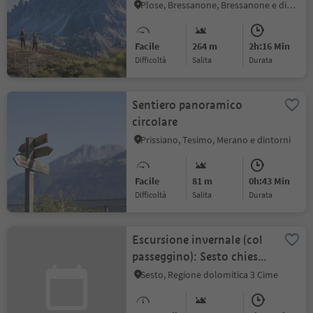
Plose, Bressanone, Bressanone e dintorni
Facile
264 m
2h:16 Min
Difficoltà
Salita
durata
Sentiero panoramico
circolare
Prissiano, Tesimo, Merano e dintorni
Facile
81 m
0h:43 Min
Difficoltà
Salita
durata
Escursione invernale (col
passeggino): Sesto chiesa
– Gasthof Panorama
Sesto, Regione dolomitica 3 Cime