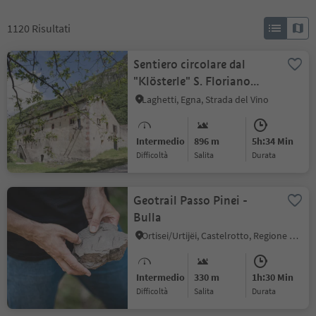
1120
Risultati
Sentiero circolare dal
"Klösterle" S. Floriano
attraverso Laghetti e
Laghetti, Egna, Strada del Vino
Pochi a Salorno
Intermedio
896 m
5h:34 Min
Difficoltà
Salita
durata
Geotrail Passo Pinei -
Bulla
Ortisei/Urtijëi, Castelrotto, Regione dolomitica Alpe di Siusi
Intermedio
330 m
1h:30 Min
Difficoltà
Salita
durata