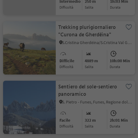
Intermedio
250 m
1h:03 Min
Difficoltà
Salita
durata
Trekking plurigiornaliero
"Curona de Gherdëina"
S.Cristina Gherdëina/S.Cristina Val Gardena, Ortisei, Regione dolomitica Val Gardena
Difficile
4889 m
10h:00 Min
Difficoltà
Salita
durata
Sentiero del sole-sentiero
panoramico
S. Pietro - Funes, Funes, Regione dolomitica Luson Val di Funes
Facile
322 m
2h:01 Min
Difficoltà
Salita
durata