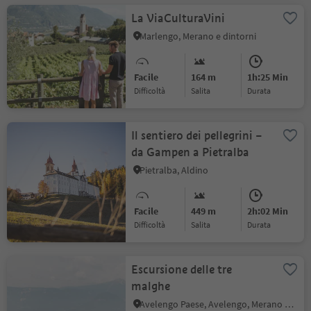
La ViaCulturaVini
Marlengo, Merano e dintorni
Facile
164 m
1h:25 Min
Difficoltà
Salita
durata
Il sentiero dei pellegrini –
da Gampen a Pietralba
Pietralba, Aldino
Facile
449 m
2h:02 Min
Difficoltà
Salita
durata
Escursione delle tre
malghe
Avelengo Paese, Avelengo, Merano e dintorni