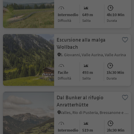
Intermedio
649 m
4h:10 Min
Difficoltà
Salita
durata
Escursione alla malga
Wollbach
S. Giovanni, Valle Aurina, Valle Aurina
Facile
493 m
1h:30 Min
Difficoltà
Salita
durata
Dal Bunker al rifugio
Anratterhütte
Valles, Rio di Pusteria, Bressanone e dintorni
Intermedio
519 m
2h:30 Min