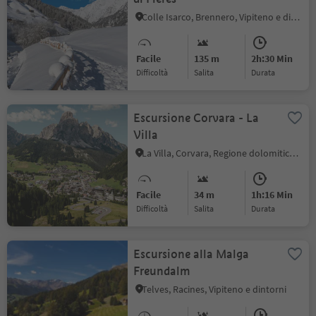
Colle Isarco, Brennero, Vipiteno e dintorni
Facile
135 m
2h:30 Min
Difficoltà
Salita
durata
Escursione Corvara - La
Villa
La Villa, Corvara, Regione dolomitica Alta Badia
Facile
34 m
1h:16 Min
Difficoltà
Salita
durata
Escursione alla Malga
Freundalm
Telves, Racines, Vipiteno e dintorni