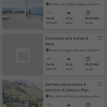
Riscone, San Vigilio, Regione dolomitica Plan de Corones
Facile
75 m
0h:40 Min
Difficoltà
Salita
durata
Escursione alla malga di
Revò
Proves, Lauregno, Merano e dintorni
Facile
55 m
0h:25 Min
Difficoltà
Salita
durata
Sentiero panoramico e
labirinto di pietra a Plan
Plan, Moso in Passiria, Merano e dintorni