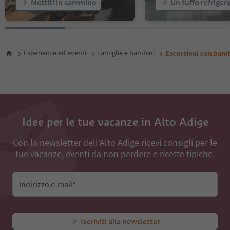
Mettiti in cammino
Un tuffo refriger
24
25
26
27
28
Esperienze ed eventi
Famiglie e bambini
Escursioni con bamb
29
30
31
32
33
34
35
Idee per le tue vacanze in Alto Adige
36
37
Con la newsletter dell’Alto Adige ricevi consigli per le
38
tue vacanze, eventi da non perdere e ricette tipiche.
Indirizzo e-mail*
Iscriviti alla newsletter