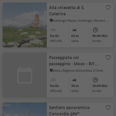
Alla chiesetta di S.
Caterina
Avelengo Paese, Avelengo, Merano e dintorni
Facile
64 m
0h:40 Min
Difficoltà
Salita
durata
Passeggiata col
passeggino : Moso - Rif.
Pollaio - Signaue
Sesto, Regione dolomitica 3 Cime
Facile
98 m
1h:04 Min
Difficoltà
Salita
durata
Sentiero panoramico
Concordia 360°