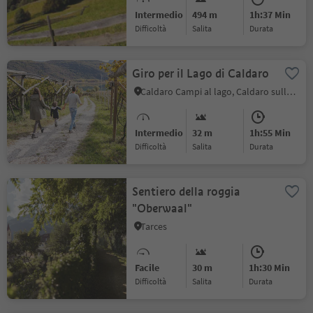
Intermedio
494 m
1h:37 Min
Difficoltà
Salita
durata
Giro per il Lago di Caldaro
Caldaro Campi al lago, Caldaro sulla Strada del Vino, Strada del Vino
Intermedio
32 m
1h:55 Min
Difficoltà
Salita
durata
Sentiero della roggia
"Oberwaal"
Tarces
Facile
30 m
1h:30 Min
Difficoltà
Salita
durata