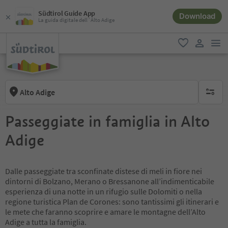
Südtirol Guide App
Download
La guida digitale dell´Alto Adige
men
favoriti
user lin
Alto Adige
nessun f
Passeggiate in famiglia in Alto
Adige
Dalle passeggiate tra sconfinate distese di meli in fiore nei
dintorni di Bolzano, Merano o Bressanone all’indimenticabile
esperienza di una notte in un rifugio sulle Dolomiti o nella
regione turistica Plan de Corones: sono tantissimi gli itinerari e
le mete che faranno scoprire e amare le montagne dell’Alto
Adige a tutta la famiglia.