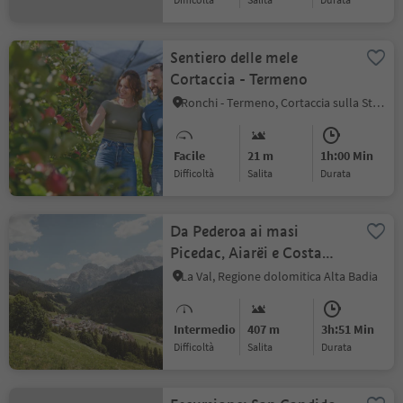
Sentiero delle mele
Cortaccia - Termeno
Ronchi - Termeno, Cortaccia sulla Strada del Vino, Strada del Vino
Facile
21 m
1h:00 Min
Difficoltà
Salita
durata
Da Pederoa ai masi
Picedac, Aiarëi e Costa
fino a Pederoa
La Val, Regione dolomitica Alta Badia
Intermedio
407 m
3h:51 Min
Difficoltà
Salita
durata