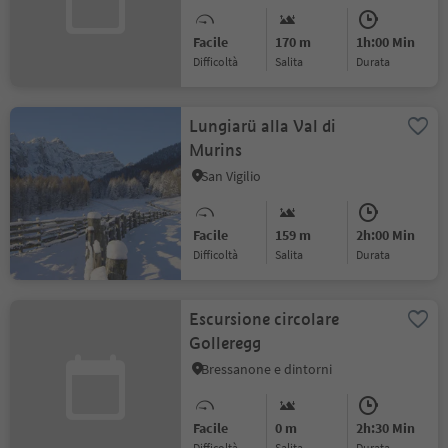
Facile
170 m
1h:00 Min
Difficoltà
Salita
durata
Lungiarü alla Val di
Murins
San Vigilio
Facile
159 m
2h:00 Min
Difficoltà
Salita
durata
Escursione circolare
Golleregg
Bressanone e dintorni
Facile
0 m
2h:30 Min
Difficoltà
Salita
durata