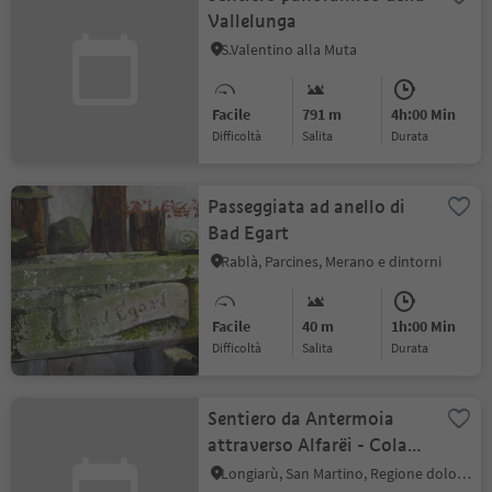
Vallelunga
S.Valentino alla Muta
Facile
791 m
4h:00 Min
Difficoltà
Salita
durata
Passeggiata ad anello di
Bad Egart
Rablà, Parcines, Merano e dintorni
Facile
40 m
1h:00 Min
Difficoltà
Salita
durata
Sentiero da Antermoia
attraverso Alfarëi - Colac
- e ritorno ad Antermoia
Longiarù, San Martino, Regione dolomitica Plan de Corones