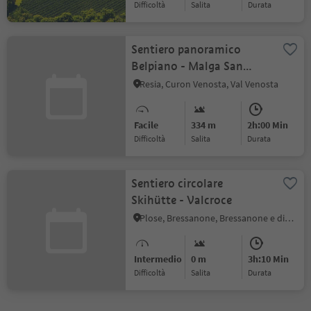
Difficoltà
Salita
durata
Sentiero panoramico
Belpiano - Malga San
Valentino
Resia, Curon Venosta, Val Venosta
Facile
334 m
2h:00 Min
Difficoltà
Salita
durata
Sentiero circolare
Skihütte - Valcroce
Plose, Bressanone, Bressanone e dintorni
Intermedio
0 m
3h:10 Min
Difficoltà
Salita
durata
1