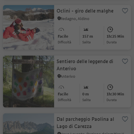
Oclini - giro delle malghe
Redagno, Aldino
Facile
157 m
1h:25 Min
Difficoltà
Salita
durata
Sentiero delle leggende di
Anterivo
Anterivo
Facile
0 m
1h:30 Min
Difficoltà
Salita
durata
Dal parcheggio Paolina al
Lago di Carezza