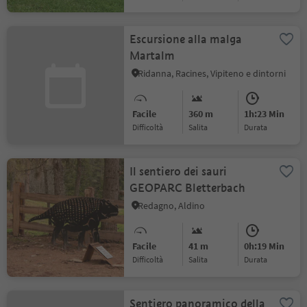
Escursione alla malga
Martalm
Ridanna, Racines, Vipiteno e dintorni
Facile
360 m
1h:23 Min
Difficoltà
Salita
durata
Il sentiero dei sauri
GEOPARC Bletterbach
Redagno, Aldino
Facile
41 m
0h:19 Min
Difficoltà
Salita
durata
Sentiero panoramico della