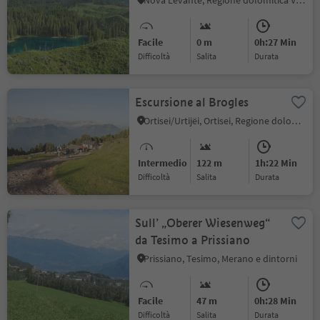
Nova Levante, Regione dolomitica Val d'Ega
Facile
0 m
0h:27 Min
Difficoltà
Salita
durata
Escursione al Brogles
Ortisei/Urtijëi, Ortisei, Regione dolomitica Val Gardena
Intermedio
122 m
1h:22 Min
Difficoltà
Salita
durata
Sull’ „Oberer Wiesenweg“
da Tesimo a Prissiano
Prissiano, Tesimo, Merano e dintorni
Facile
47 m
0h:28 Min
Difficoltà
Salita
durata