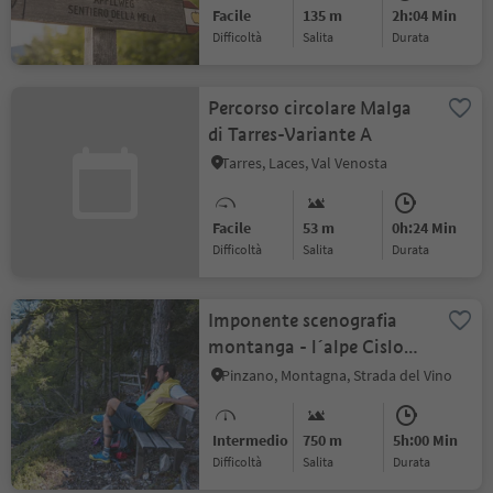
Facile
135 m
2h:04 Min
Difficoltà
Salita
durata
Percorso circolare Malga
di Tarres-Variante A
Tarres, Laces, Val Venosta
Facile
53 m
0h:24 Min
Difficoltà
Salita
durata
Imponente scenografia
montanga - l´alpe Cislon
(1.249 m)
Pinzano, Montagna, Strada del Vino
Intermedio
750 m
5h:00 Min
Difficoltà
Salita
durata