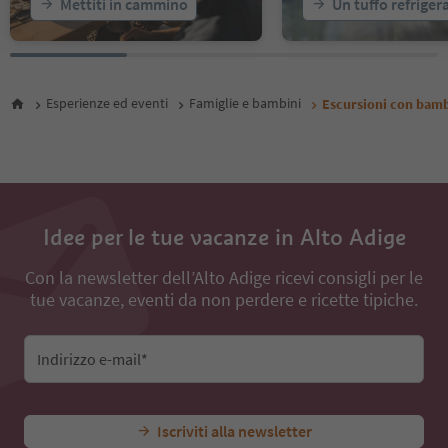
Mettiti in cammino
Un tuffo refriger
24
25
26
27
28
Esperienze ed eventi
Famiglie e bambini
Escursioni con bamb
29
30
31
32
33
34
35
Idee per le tue vacanze in Alto Adige
36
37
Con la newsletter dell’Alto Adige ricevi consigli per le
38
tue vacanze, eventi da non perdere e ricette tipiche.
Indirizzo e-mail*
Iscriviti alla newsletter