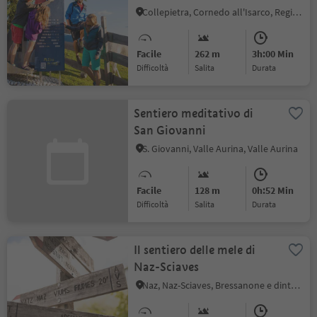
Collepietra, Cornedo all'Isarco, Regione dolomitica Val d'Ega
Facile
262 m
3h:00 Min
Difficoltà
Salita
durata
Sentiero meditativo di
San Giovanni
S. Giovanni, Valle Aurina, Valle Aurina
Facile
128 m
0h:52 Min
Difficoltà
Salita
durata
Il sentiero delle mele di
Naz-Sciaves
Naz, Naz-Sciaves, Bressanone e dintorni