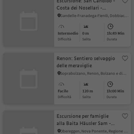
Escursione: San Candido -
Costa dei Nosellari -
Dobbiaco
Gandelle-Franadega-Fienili, Dobbiaco, Regione dolomitica 3 Cime
Intermedio
0 m
1h:49 Min
Difficoltà
Salita
durata
Renon: Sentiero selvaggio
delle meraviglie
Soprabolzano, Renon, Bolzano e dintorni
Facile
120 m
1h:00 Min
Difficoltà
Salita
durata
Escursione per famiglie
alla Baita Häusler Sam -
Animali da osservare e
Obereggen, Nova Ponente, Regione dolomitica Val d'Ega