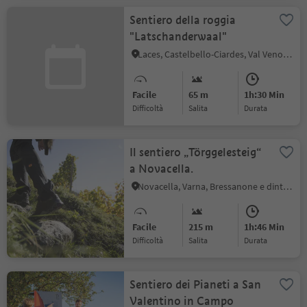
Sentiero della roggia
"Latschanderwaal"
Laces, Castelbello-Ciardes, Val Venosta
Facile
65 m
1h:30 Min
Difficoltà
Salita
durata
Il sentiero „Törggelesteig“
a Novacella.
Novacella, Varna, Bressanone e dintorni
Facile
215 m
1h:46 Min
Difficoltà
Salita
durata
Sentiero dei Pianeti a San
Valentino in Campo