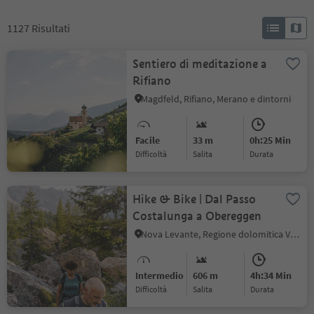
1127
Risultati
Sentiero di meditazione a
Rifiano
Magdfeld, Rifiano, Merano e dintorni
Facile
33 m
0h:25 Min
Difficoltà
Salita
durata
Hike & Bike | Dal Passo
Costalunga a Obereggen
Nova Levante, Regione dolomitica Val d'Ega
Intermedio
606 m
4h:34 Min
Difficoltà
Salita
durata