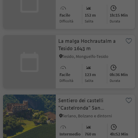
divertimento nella natura
Facile
152 m
1h:15 Min
Difficoltà
Salita
durata
La malga Hochrautalm a
Tesido 1643 m
Tesido, Monguelfo-Tesido
Facile
123 m
0h:36 Min
Difficoltà
Salita
durata
Sentiero dei castelli
"Castelronda" San
Genesio variazioine B
Terlano, Bolzano e dintorni
Intermedio
760 m
4h:52 Min