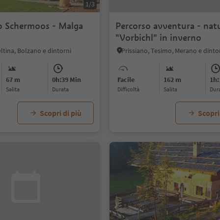
1/3
o Schermoos - Malga
Percorso avventura - nat
"Vorbichl" in inverno
eltina, Bolzano e dintorni
Prissiano, Tesimo, Merano e dinto
67 m
0h:39 Min
Facile
162 m
1h:
Salita
durata
Difficoltà
Salita
dur
Scopri di più
Scopri