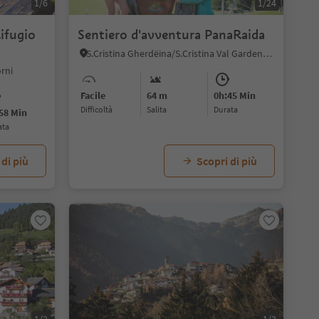
1/6
1/24
ifugio
Sentiero d'avventura PanaRaida
S.Cristina Gherdëina/S.Cristina Val Gardena, Santa Cristina Val Gardena, Regione dolomitica Val Gardena
orni
Facile
64 m
0h:45 Min
Difficoltà
Salita
durata
58 Min
ata
 di più
Scopri di più