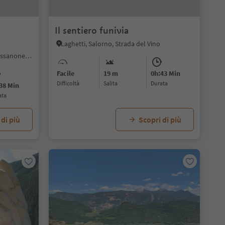
Il sentiero funivia
Laghetti, Salorno, Strada del Vino
Bressanone città, Bressanone, Bressanone e dintorni
Facile
19 m
0h:43 Min
Difficoltà
Salita
durata
38 Min
ata
 di più
Scopri di più