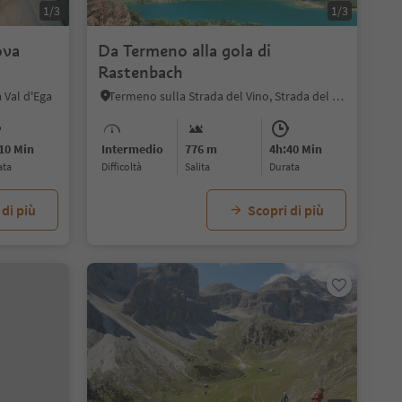
1/3
1/3
ova
Da Termeno alla gola di
Rastenbach
 Val d'Ega
Termeno sulla Strada del Vino, Strada del Vino
10 Min
Intermedio
776 m
4h:40 Min
ata
Difficoltà
Salita
durata
 di più
Scopri di più