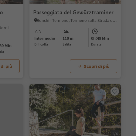
io
Passeggiata del Gewürztraminer
Ronchi - Termeno, Termeno sulla Strada del Vino, Strada del Vino
torni
Intermedio
110 m
0h:48 Min
Difficoltà
Salita
durata
30 Min
ata
 di più
Scopri di più
1/4