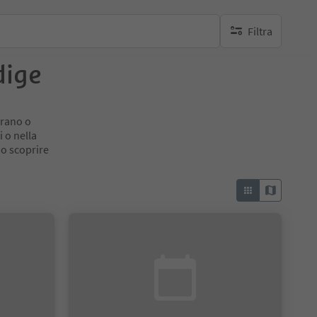
Filtra
nessun filtro attivo
dige
erano o
 o nella
no scoprire