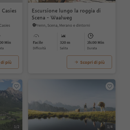
 Casies
Escursione lungo la roggia di
Scena - Waalweg
 Casies
Prenn, Scena, Merano e dintorni
00 Min
Facile
320 m
2h:00 Min
ata
Difficoltà
Salita
durata
 di più
Scopri di più
1/2
1/4