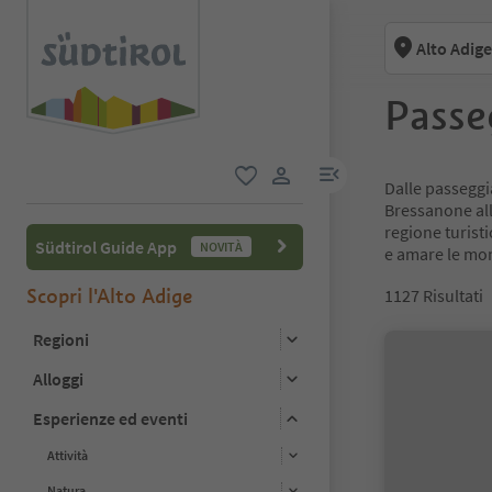
Alto Adige
Passe
menu link
Dalle passeggia
favoriti
user link
Bressanone all
regione turisti
Südtirol Guide App
NOVITÀ
e amare le mont
Scopri l'Alto Adige
1127
Risultati
Regioni
Alloggi
Esperienze ed eventi
Attività
Natura