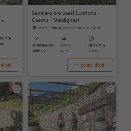
1/2
1/3
Sentiero tre paesi (Lazfons -
Caerna - Verdignes)
orni
Caerna, Chiusa, Bressanone e dintorni
11 Min
ata
Intermedio
304 m
2h:17 Min
Difficoltà
Salita
durata
 di più
Scopri di più
1/4
1/4