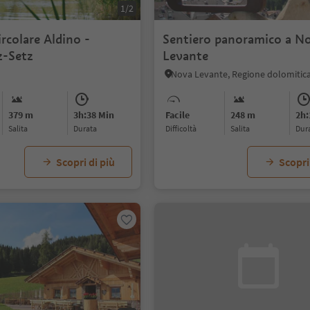
1/2
ircolare Aldino -
Sentiero panoramico a N
z-Setz
Levante
Nova Levante, Regione dolomitica
379 m
3h:38 Min
Facile
248 m
2h:
Salita
durata
Difficoltà
Salita
dur
Scopri di più
Scopri