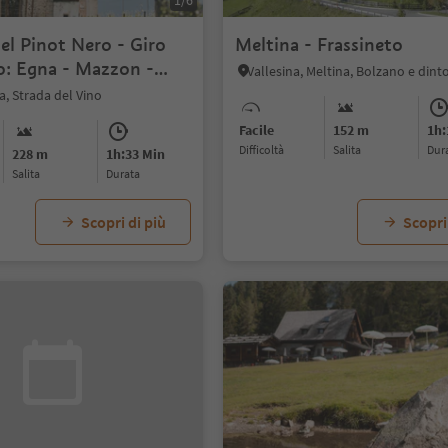
1/6
el Pinot Nero - Giro
Meltina - Frassineto
o: Egna - Mazzon -
Vallesina, Meltina, Bolzano e dint
, Strada del Vino
Facile
152 m
1h:
Difficoltà
Salita
dur
228 m
1h:33 Min
Salita
durata
Scopri di più
Scopri