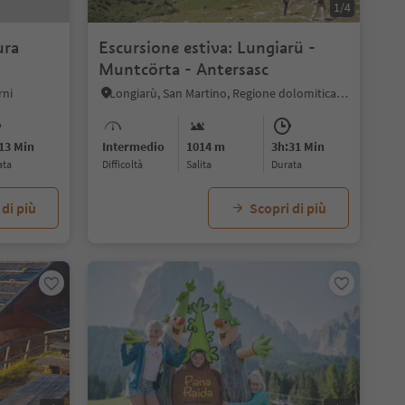
1/4
ura
Escursione estiva: Lungiarü -
Muntcörta - Antersasc
rni
Longiarù, San Martino, Regione dolomitica Plan de Corones
13 Min
Intermedio
1014 m
3h:31 Min
ata
Difficoltà
Salita
durata
 di più
Scopri di più