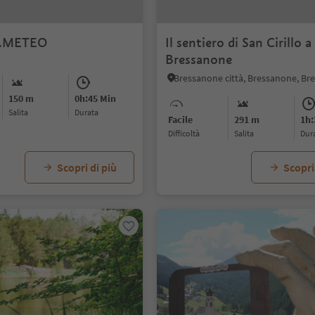
.METEO
Il sentiero di San Cirillo a
Bressanone
150 m
0h:45 Min
Salita
durata
Facile
291 m
1h:
Difficoltà
Salita
dur
Scopri di più
Scopri