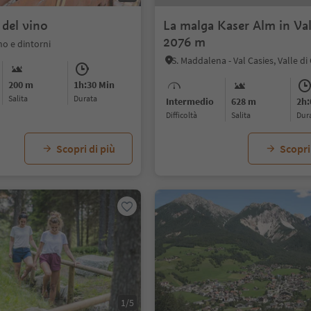
 del vino
La malga Kaser Alm in Val
2076 m
o e dintorni
S. Maddalena - Val Casies, Valle di
200 m
1h:30 Min
Salita
durata
Intermedio
628 m
2h:
Difficoltà
Salita
dur
Scopri di più
Scopri
1/5