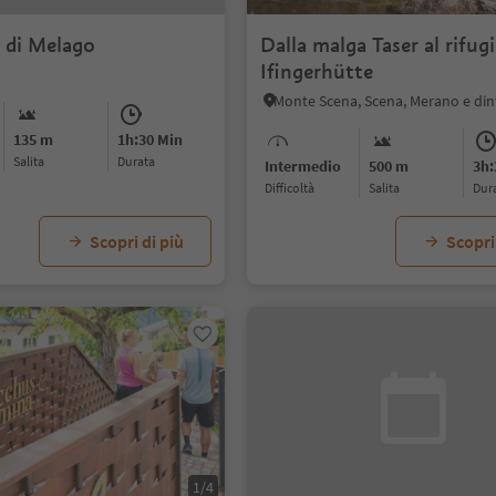
 di Melago
Dalla malga Taser al rifug
Ifingerhütte
Monte Scena, Scena, Merano e din
135 m
1h:30 Min
Salita
durata
Intermedio
500 m
3h:
Difficoltà
Salita
dur
Scopri di più
Scopri
1/4