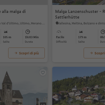
 alla malga di
Malga Lanzenschuster - R
Sattlerhütte
San Nicolò in Val d'Ultimo, Ultimo, Merano e dintorni
Vallesina, Meltina, Bolzano e dint
105 m
1h:03 Min
Facile
179 m
0h:
Salita
durata
Difficoltà
Salita
dur
Scopri di più
Scopri