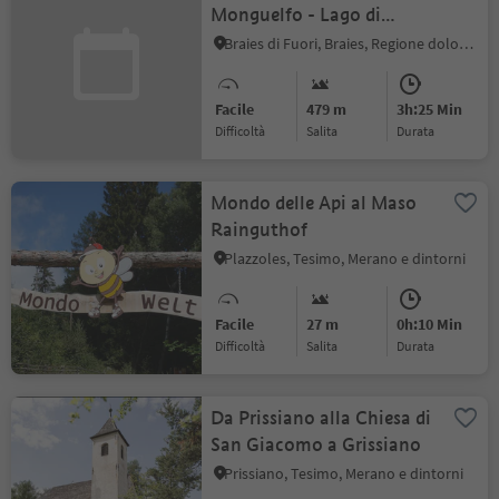
Monguelfo - Lago di
Braies
Braies di Fuori, Braies, Regione dolomitica 3 Cime
Facile
479 m
3h:25 Min
Difficoltà
Salita
durata
Mondo delle Api al Maso
Rainguthof
Plazzoles, Tesimo, Merano e dintorni
Facile
27 m
0h:10 Min
Difficoltà
Salita
durata
Da Prissiano alla Chiesa di
San Giacomo a Grissiano
Prissiano, Tesimo, Merano e dintorni