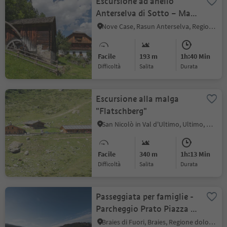
Escursione ad anello
Anterselva di Sotto – Masi
Maierhöfe – Anterselva di
Nove Case, Rasun Anterselva, Regione dolomitica Plan de Corones
Mezzo
Facile
193 m
1h:40 Min
Difficoltà
Salita
durata
Escursione alla malga
"Flatschberg"
San Nicolò in Val d'Ultimo, Ultimo, Merano e dintorni
Facile
340 m
1h:13 Min
Difficoltà
Salita
durata
Passeggiata per famiglie -
Parcheggio Prato Piazza -
Rifugio Vallandro
Braies di Fuori, Braies, Regione dolomitica 3 Cime