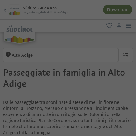
Südtirol Guide App
Download
La guida digitale dell´Alto Adige
men
favoriti
user lin
Alto Adige
nessun f
Passeggiate in famiglia in Alto
Adige
Dalle passeggiate tra sconfinate distese di meli in fiore nei
dintorni di Bolzano, Merano o Bressanone all’indimenticabile
esperienza di una notte in un rifugio sulle Dolomiti o nella
regione turistica Plan de Corones: sono tantissimi gli itinerari e
le mete che faranno scoprire e amare le montagne dell’Alto
Adige a tutta la famiglia.