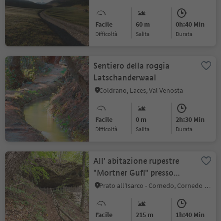
Facile
60 m
0h:40 Min
Difficoltà
Salita
durata
Sentiero della roggia
Latschanderwaal
Coldrano, Laces, Val Venosta
Facile
0 m
2h:30 Min
Difficoltà
Salita
durata
All' abitazione rupestre
"Mortner Gufl" presso
Collepietra
Prato all'Isarco - Cornedo, Cornedo all'Isarco, Regione dolomitica Val d'Ega
Facile
215 m
1h:40 Min