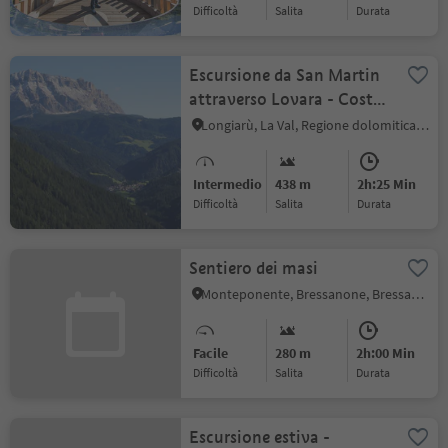
Difficoltà
Salita
durata
Escursione da San Martin
attraverso Lovara - Costa
fino a La Valle
Longiarù, La Val, Regione dolomitica Alta Badia
Intermedio
438 m
2h:25 Min
Difficoltà
Salita
durata
Sentiero dei masi
Monteponente, Bressanone, Bressanone e dintorni
Facile
280 m
2h:00 Min
Difficoltà
Salita
durata
Escursione estiva -