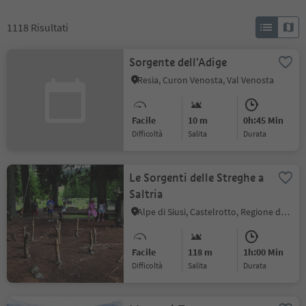
1118
Risultati
Sorgente dell'Adige
Resia, Curon Venosta, Val Venosta
Facile
10 m
0h:45 Min
Difficoltà
Salita
durata
Le Sorgenti delle Streghe a
Saltria
Alpe di Siusi, Castelrotto, Regione dolomitica Alpe di Siusi
Facile
118 m
1h:00 Min
Difficoltà
Salita
durata