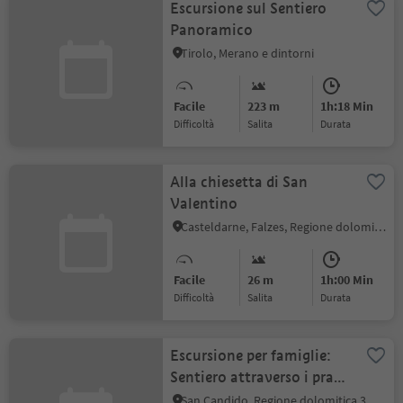
Escursione sul Sentiero
Panoramico
Tirolo, Merano e dintorni
Facile
223 m
1h:18 Min
Difficoltà
Salita
durata
Alla chiesetta di San
Valentino
Casteldarne, Falzes, Regione dolomitica Plan de Corones
Facile
26 m
1h:00 Min
Difficoltà
Salita
durata
Escursione per famiglie:
Sentiero attraverso i prati
per Versciaco
San Candido, Regione dolomitica 3 Cime