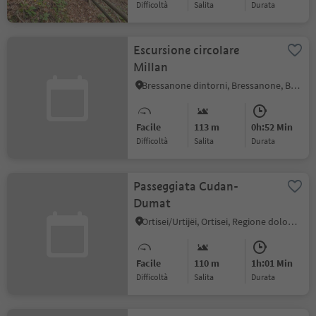
Difficoltà
Salita
durata
Escursione circolare
Millan
Bressanone dintorni, Bressanone, Bressanone e dintorni
Facile
113 m
0h:52 Min
Difficoltà
Salita
durata
Passeggiata Cudan-
Dumat
Ortisei/Urtijëi, Ortisei, Regione dolomitica Val Gardena
Facile
110 m
1h:01 Min
Difficoltà
Salita
durata