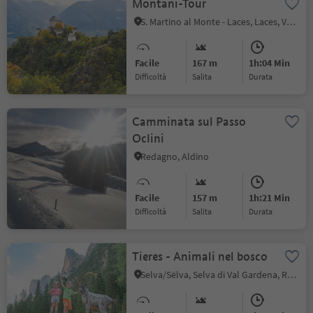
Montani-Tour
S. Martino al Monte - Laces, Laces, Val Venosta
Facile
167 m
1h:04 Min
Difficoltà
Salita
durata
Camminata sul Passo
Oclini
Redagno, Aldino
Facile
157 m
1h:21 Min
Difficoltà
Salita
durata
Tieres - Animali nel bosco
Selva/Sëlva, Selva di Val Gardena, Regione dolomitica Val Gardena