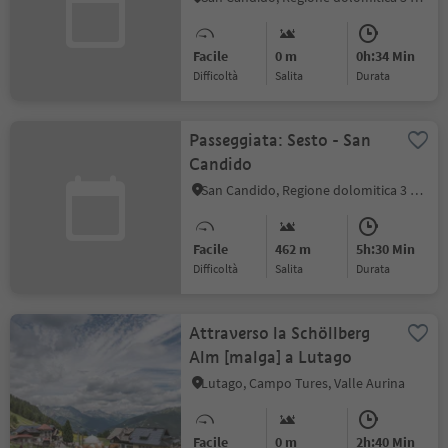
Facile
0 m
0h:34 Min
Difficoltà
Salita
durata
Passeggiata: Sesto - San
Candido
San Candido, Regione dolomitica 3 Cime
Facile
462 m
5h:30 Min
Difficoltà
Salita
durata
Attraverso la Schöllberg
Alm [malga] a Lutago
Lutago, Campo Tures, Valle Aurina
Facile
0 m
2h:40 Min