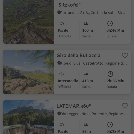
"Sitzkofel"
Cortaccia s.S.d.V., Cortaccia sulla Strada del Vino, Strada del Vino
Facile
100 m
0h:46 Min
Difficoltà
Salita
durata
Giro della Bullaccia
Alpe di Siusi, Castelrotto, Regione dolomitica Alpe di Siusi
Intermedio
413 m
2h:36 Min
Difficoltà
Salita
durata
LATEMAR.360°
Obereggen, Nova Ponente, Regione dolomitica Val d'Ega
Facile
86 m
0h:25 Min