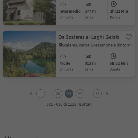
Intermedio
377 m
2h:22 Min
Difficoltà
Salita
durata
Da Scaleres ai Laghi Gelati
Scaleres, Varna, Bressanone e dintorni
Facile
913 m
5h:32 Min
Difficoltà
Salita
durata
1
2
...
...
1
20
21
22
38
3
4
601 - 630 di 1118 risultati
5
6
7
8
9