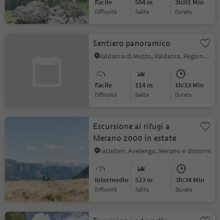
Facile
504 m
3h:01 Min
Difficoltà
Salita
durata
Sentiero panoramico
Valdaora di Mezzo, Valdaora, Regione dolomitica Plan de Corones
Facile
114 m
1h:13 Min
Difficoltà
Salita
durata
Escursione ai rifugi a
Merano 2000 in estate
Falzeben, Avelengo, Merano e dintorni
Intermedio
523 m
3h:34 Min
Difficoltà
Salita
durata