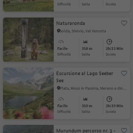
Difficoltà
Salita
durata
Naturaronda
Solda, Stelvio, Val Venosta
Facile
358 m
2h:13 Min
Difficoltà
Salita
durata
Escursione al Lago Seeber
See
Plata, Moso in Passiria, Merano e dintorni
Facile
350 m
2h:19 Min
Difficoltà
Salita
durata
Murundum percorso nr. 3 -