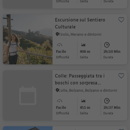
Difficoltà
Salita
durata
Escursione sul Sentiero
Culturale
Tirolo, Merano e dintorni
Facile
408 m
2h:10 Min
Difficoltà
Salita
durata
Colle: Passeggiata tra i
boschi con sorpresa
panoramica
Colle, Bolzano, Bolzano e dintorni
Facile
451 m
2h:37 Min
Difficoltà
Salita
durata