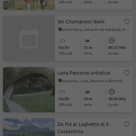
Difficoltà
Salita
durata
Ski Champions Walk
Selva/Sëlva, Selva di Val Gardena, Regione dolomitica Val Gardena
Facile
21 m
0h:31 Min
Difficoltà
Salita
durata
Lana Percorso artistico
Aquaviva, Lana, Merano e dintorni
Facile
20 m
2h:00 Min
Difficoltà
Salita
durata
Da Fiè al Laghetto di S.
Costantino