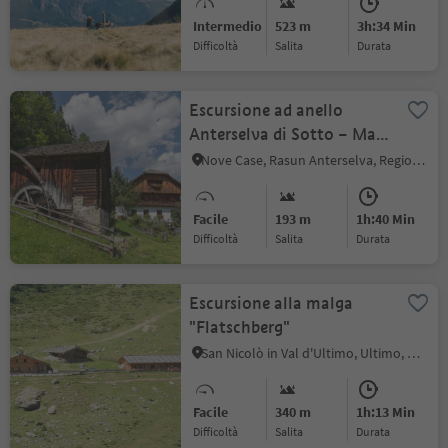
Intermedio
523 m
3h:34 Min
Difficoltà
Salita
durata
Escursione ad anello
Anterselva di Sotto – Masi
Maierhöfe – Anterselva di
Nove Case, Rasun Anterselva, Regione dolomitica Plan de Corones
Mezzo
Facile
193 m
1h:40 Min
Difficoltà
Salita
durata
Escursione alla malga
"Flatschberg"
San Nicolò in Val d'Ultimo, Ultimo, Merano e dintorni
Facile
340 m
1h:13 Min
Difficoltà
Salita
durata