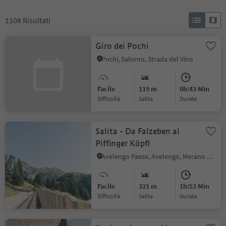
1108
Risultati
Giro dei Pochi
Pochi, Salorno, Strada del Vino
Facile
119 m
0h:43 Min
Difficoltà
Salita
durata
Salita - Da Falzeben al
Piffinger Köpfl
Avelengo Paese, Avelengo, Merano e dintorni
Facile
321 m
1h:52 Min
Difficoltà
Salita
durata