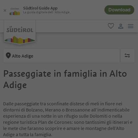
Südtirol Guide App
Download
La guida digitale dell´Alto Adige
men
favoriti
user lin
Alto Adige
nessun f
Passeggiate in famiglia in Alto
Adige
Dalle passeggiate tra sconfinate distese di meli in fiore nei
dintorni di Bolzano, Merano o Bressanone all’indimenticabile
esperienza di una notte in un rifugio sulle Dolomiti o nella
regione turistica Plan de Corones: sono tantissimi gli itinerari e
le mete che faranno scoprire e amare le montagne dell’Alto
Adige a tutta la famiglia.