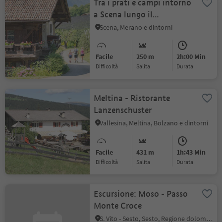
Tra i prati e campi intorno
a Scena lungo il
Wiesenweg
Scena, Merano e dintorni
Facile
250 m
2h:00 Min
Difficoltà
Salita
durata
Meltina - Ristorante
Lanzenschuster
Vallesina, Meltina, Bolzano e dintorni
Facile
431 m
1h:43 Min
Difficoltà
Salita
durata
Escursione: Moso - Passo
Monte Croce
S. Vito - Sesto, Sesto, Regione dolomitica 3 Cime