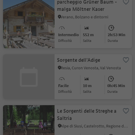
parcheggio Grüner Baum -
malga Möltner Kaser
Verano, Bolzano e dintorni
Intermedio
552 m
2h:53 Min
Difficoltà
Salita
durata
Sorgente dell'Adige
Resia, Curon Venosta, Val Venosta
Facile
10 m
0h:45 Min
Difficoltà
Salita
durata
Le Sorgenti delle Streghe a
Saltria
Alpe di Siusi, Castelrotto, Regione dolomitica Alpe di Siusi