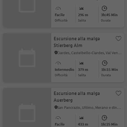
Facile
296 m
3h:45 Min
Difficoltà
Salita
durata
Escursione alla malga
Stierberg Alm
Ciardes, Castelbello-Ciardes, Val Venosta
Intermedio
379 m
1h:15 Min
Difficoltà
Salita
durata
Escursione alla malga
Auerberg
San Pancrazio, Ultimo, Merano e dintorni
Facile
433 m
1h:25 Min