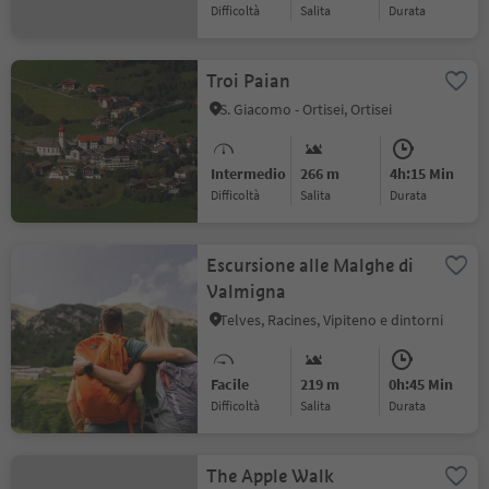
Difficoltà
Salita
durata
Troi Paian
S. Giacomo - Ortisei, Ortisei
Intermedio
266 m
4h:15 Min
Difficoltà
Salita
durata
Escursione alle Malghe di
Valmigna
Telves, Racines, Vipiteno e dintorni
Facile
219 m
0h:45 Min
Difficoltà
Salita
durata
The Apple Walk