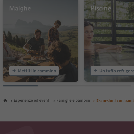
13
Malghe
Piscine
14
15
16
17
18
19
20
21
22
23
Mettiti in cammino
Un tuffo refriger
24
25
26
27
28
Esperienze ed eventi
Famiglie e bambini
Escursioni con bamb
29
30
31
32
33
34