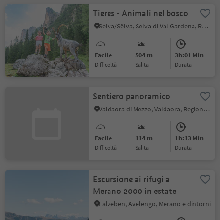
Tieres - Animali nel bosco
Selva/Sëlva, Selva di Val Gardena, Regione dolomitica Val Gardena
Facile
504 m
3h:01 Min
Difficoltà
Salita
durata
Sentiero panoramico
Valdaora di Mezzo, Valdaora, Regione dolomitica Plan de Corones
Facile
114 m
1h:13 Min
Difficoltà
Salita
durata
Escursione ai rifugi a
Merano 2000 in estate
Falzeben, Avelengo, Merano e dintorni