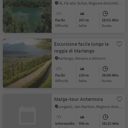
Fiè, Fiè allo Sciliar, Regione dolomitica Alpe di Siusi
Facile
207 m
1h:55 Min
Difficoltà
Salita
durata
Escursione facile lungo la
roggia di Marlengo
Marlengo, Merano e dintorni
Facile
220 m
2h:00 Min
Difficoltà
Salita
durata
Malga-tour Antermoia
Longiarù, San Martino, Regione dolomitica Plan de Corones
Intermedio
996 m
5h:25 Min