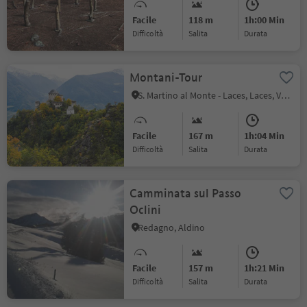
Facile
118 m
1h:00 Min
Difficoltà
Salita
durata
Montani-Tour
S. Martino al Monte - Laces, Laces, Val Venosta
Facile
167 m
1h:04 Min
Difficoltà
Salita
durata
Camminata sul Passo
Oclini
Redagno, Aldino
Facile
157 m
1h:21 Min
Difficoltà
Salita
durata