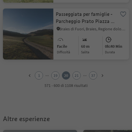
Passeggiata per famiglie -
Parcheggio Prato Piazza -
Rifugio Vallandro
Braies di Fuori, Braies, Regione dolomitica 3 Cime
Facile
60 m
0h:40 Min
Difficoltà
Salita
durata
1
2
...
...
1
19
20
21
37
3
4
571 - 600 di 1108 risultati
5
6
7
8
9
Altre esperienze
10
11
12