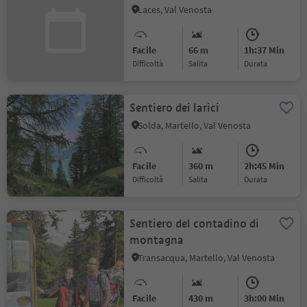
Laces, Val Venosta
Facile
66 m
1h:37 Min
Difficoltà
Salita
durata
Sentiero dei larici
Solda, Martello, Val Venosta
Facile
360 m
2h:45 Min
Difficoltà
Salita
durata
Sentiero del contadino di
montagna
Transacqua, Martello, Val Venosta
Facile
430 m
3h:00 Min