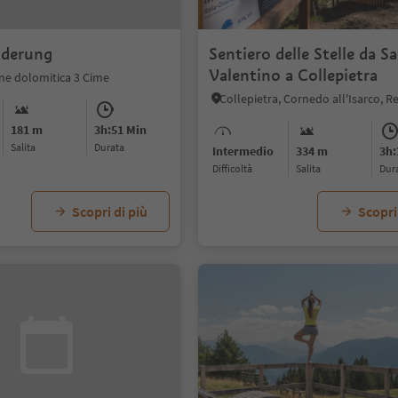
derung
Sentiero delle Stelle da S
Valentino a Collepietra
ne dolomitica 3 Cime
181 m
3h:51 Min
Salita
durata
Intermedio
334 m
3h:
Difficoltà
Salita
dur
Scopri di più
Scopri