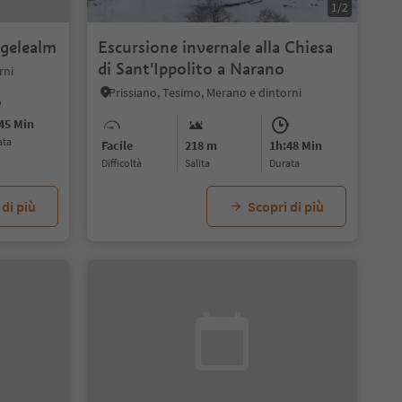
1/2
ggelealm
Escursione invernale alla Chiesa
di Sant'Ippolito a Narano
rni
Prissiano, Tesimo, Merano e dintorni
45 Min
ata
Facile
218 m
1h:48 Min
Difficoltà
Salita
durata
 di più
Scopri di più