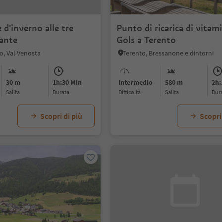
 d'inverno alle tre
Punto di ricarica di vitam
ante
Gols a Terento
io, Val Venosta
Terento, Bressanone e dintorni
30 m
1h:30 Min
Intermedio
580 m
2h:
Salita
durata
Difficoltà
Salita
dur
Scopri di più
Scopri