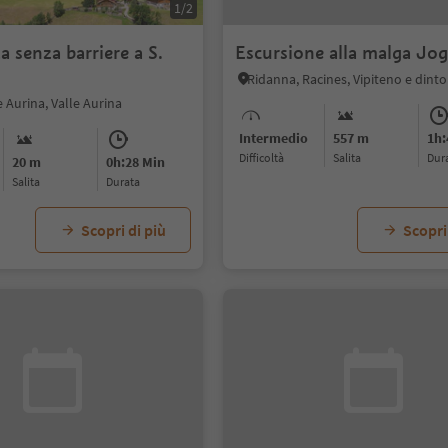
1/2
a senza barriere a S.
Escursione alla malga Jo
Ridanna, Racines, Vipiteno e dinto
e Aurina, Valle Aurina
Intermedio
557 m
1h:
Difficoltà
Salita
dur
20 m
0h:28 Min
Salita
durata
Scopri di più
Scopri