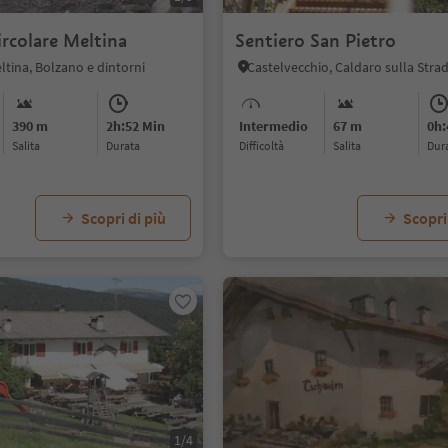
ircolare Meltina
Sentiero San Pietro
eltina, Bolzano e dintorni
390 m
2h:52 Min
Intermedio
67 m
0h:
Salita
durata
Difficoltà
Salita
dur
Scopri di più
Scopri
1/4