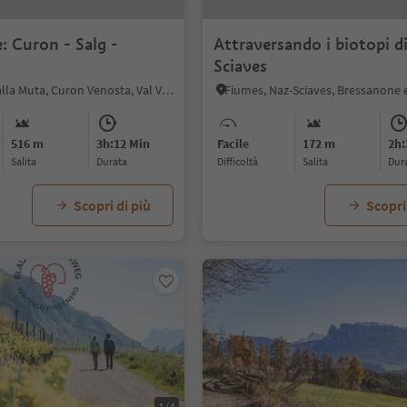
: Curon - Salg -
Attraversando i biotopi d
Sciaves
S.Valentino alla Muta, Curon Venosta, Val Venosta
Fiumes, Naz-Sciaves, Bressanone e
516 m
3h:12 Min
Facile
172 m
2h:
Salita
durata
Difficoltà
Salita
dur
Scopri di più
Scopri