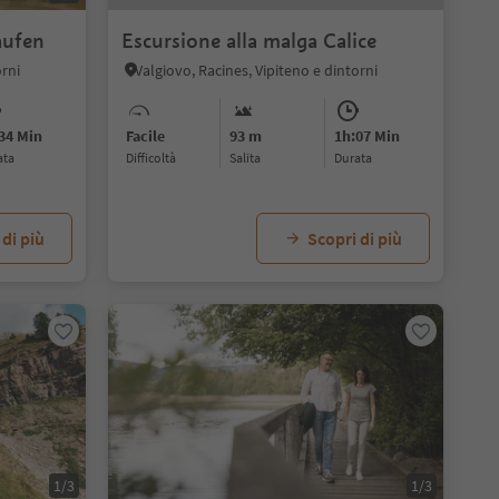
aufen
Escursione alla malga Calice
orni
Valgiovo, Racines, Vipiteno e dintorni
34 Min
Facile
93 m
1h:07 Min
ata
Difficoltà
Salita
durata
 di più
Scopri di più
1/3
1/3