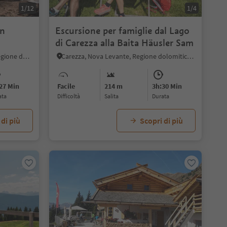
1/12
1/4
an
Escursione per famiglie dal Lago
di Carezza alla Baita Häusler Sam
Collepietra, Cornedo all'Isarco, Regione dolomitica Val d'Ega
Carezza, Nova Levante, Regione dolomitica Val d'Ega
27 Min
Facile
214 m
3h:30 Min
ata
Difficoltà
Salita
durata
 di più
Scopri di più