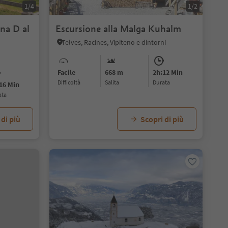
1/4
1/2
ina D al
Escursione alla Malga Kuhalm
Telves, Racines, Vipiteno e dintorni
Facile
668 m
2h:12 Min
Difficoltà
Salita
durata
16 Min
ata
 di più
Scopri di più