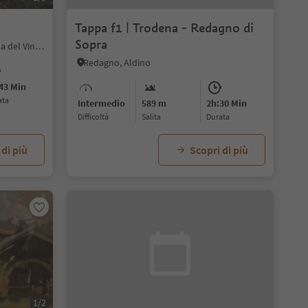
Tappa f1 | Trodena - Redagno di
Sopra
Castelvecchio, Caldaro sulla Strada del Vino, Strada del Vino
Redagno, Aldino
43 Min
ata
Intermedio
589 m
2h:30 Min
Difficoltà
Salita
durata
 di più
Scopri di più
1/2