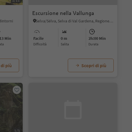
1/11
Escursione nella Vallunga
dintorni
Selva/Sëlva, Selva di Val Gardena, Regione dolomitica Val Gardena
13 Min
Facile
0 m
2h:00 Min
ata
Difficoltà
Salita
durata
 di più
Scopri di più
1/3