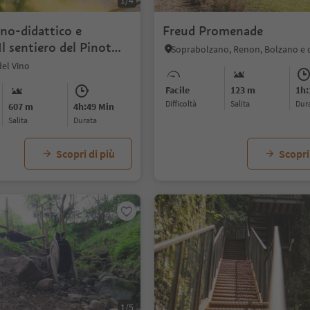
1/4
no-didattico e
Freud Promenade
Il sentiero del Pinot
Soprabolzano, Renon, Bolzano e 
del Vino
Facile
123 m
1h:
Difficoltà
Salita
dur
607 m
4h:49 Min
Salita
durata
Scopri di più
Scopri
1/5