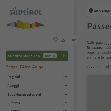
Alto Adige
Passe
menu link
Dalle passeggia
favoriti
user link
Bressanone all
regione turisti
Südtirol Guide App
NOVITÀ
e amare le mont
Scopri l'Alto Adige
1127
Risultati
Regioni
Alloggi
Esperienze ed eventi
Attività
Natura