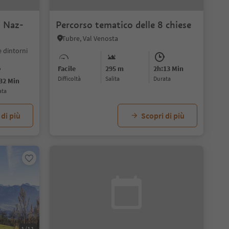
i Naz-
Percorso tematico delle 8 chiese
Tubre, Val Venosta
 dintorni
Facile
295 m
2h:13 Min
Difficoltà
Salita
durata
32 Min
ata
 di più
Scopri di più