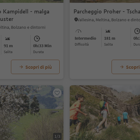
o Kampidell - malga
Parcheggio Proher - Tsch
uster
Vallesina, Meltina, Bolzano e dint
eltina, Bolzano e dintorni
Intermedio
181 m
0h:
Difficoltà
Salita
dur
91 m
0h:33 Min
Salita
durata
Scopri di più
Scopri
1/3