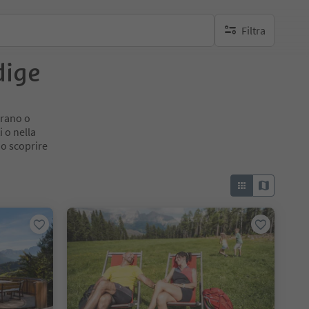
Filtra
nessun filtro attivo
dige
erano o
 o nella
no scoprire