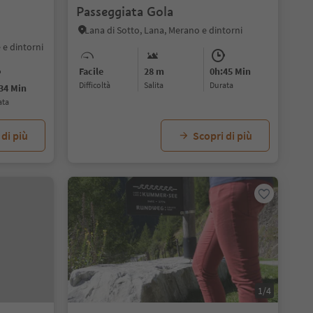
Passeggiata Gola
Lana di Sotto, Lana, Merano e dintorni
 e dintorni
Facile
28 m
0h:45 Min
Difficoltà
Salita
durata
34 Min
ata
 di più
Scopri di più
1/4