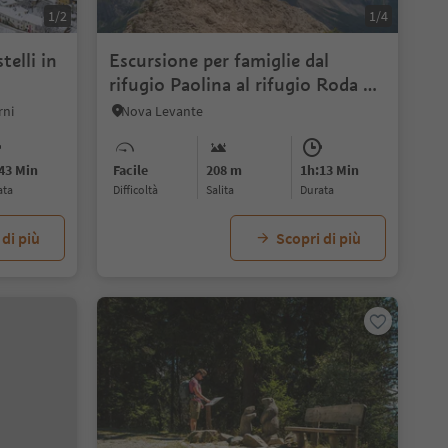
1/2
1/4
telli in
Escursione per famiglie dal
rifugio Paolina al rifugio Roda di
Vael e baita Pederiva
rni
Nova Levante
43 Min
Facile
208 m
1h:13 Min
ata
Difficoltà
Salita
durata
 di più
Scopri di più