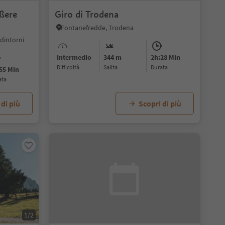
ußere
Giro di Trodena
Fontanefredde, Trodena
dintorni
Intermedio
344 m
2h:28 Min
Difficoltà
Salita
durata
55 Min
ata
 di più
Scopri di più
1/2