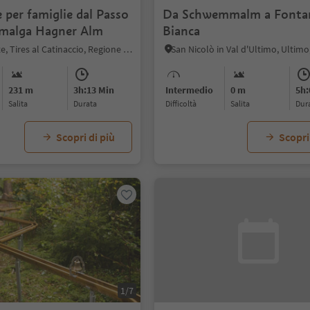
 per famiglie dal Passo
Da Schwemmalm a Fonta
a malga Hagner Alm
Bianca
Nova Levante, Tires al Catinaccio, Regione dolomitica Alpe di Siusi
231 m
3h:13 Min
Intermedio
0 m
5h:
Salita
durata
Difficoltà
Salita
dur
Scopri di più
Scopri
1/7