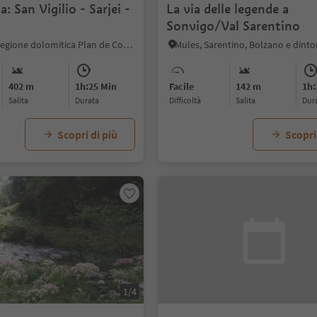
: San Vigilio - Sarjei -
La via delle legende a
Sonvigo/Val Sarentino
San Vigilio, Regione dolomitica Plan de Corones
Mules, Sarentino, Bolzano e dinto
402 m
1h:25 Min
Facile
142 m
1h:
Salita
durata
Difficoltà
Salita
dur
Scopri di più
Scopri
1/4