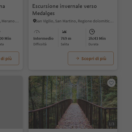
na
Escursione invernale verso
Medalges
San Nicolò in Val d'Ultimo, Ultimo, Merano e dintorni
San Vigilio, San Martino, Regione dolomitica Plan de Corones
00 Min
Intermedio
769 m
2h:43 Min
ata
Difficoltà
Salita
durata
 di più
Scopri di più
1/3