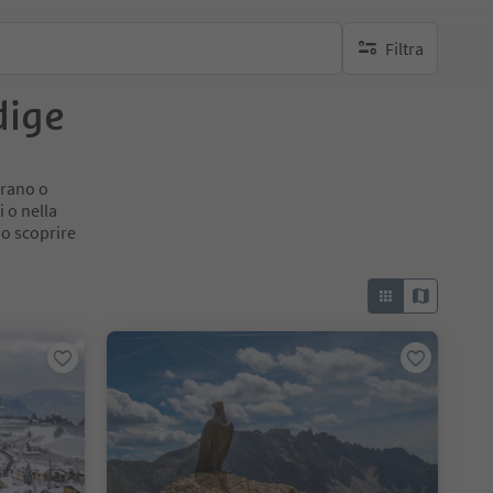
Filtra
nessun filtro attivo
dige
erano o
 o nella
no scoprire