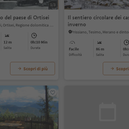
1/3
o del paese di Ortisei
Il sentiero circolare dei cas
inverno
Ortisei/Urtijëi, Ortisei, Regione dolomitica Val Gardena
Prissiano, Tesimo, Merano e dinto
12 m
0h:10 Min
Salita
durata
Facile
86 m
0h:
Difficoltà
Salita
dur
Scopri di più
Scopri