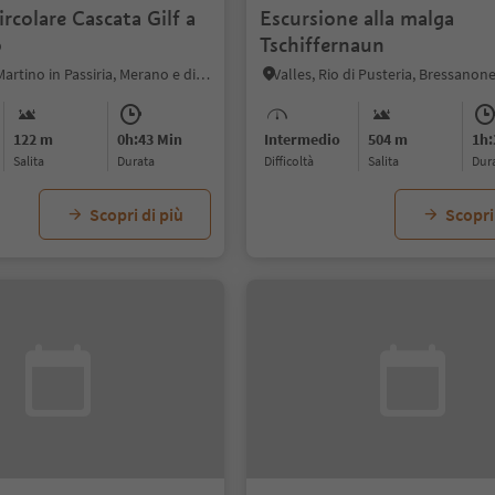
ircolare Cascata Gilf a
Escursione alla malga
o
Tschiffernaun
Cresta, San Martino in Passiria, Merano e dintorni
Valles, Rio di Pusteria, Bressanone
122 m
0h:43 Min
Intermedio
504 m
1h:
Salita
durata
Difficoltà
Salita
dur
Scopri di più
Scopri