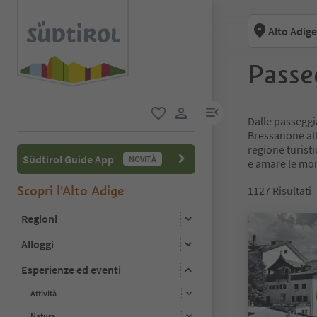
Alto Adige
Passe
menu link
Dalle passeggia
favoriti
user link
Bressanone all
regione turisti
Südtirol Guide App
NOVITÀ
e amare le mont
Scopri l'Alto Adige
1127
Risultati
Regioni
Alloggi
Esperienze ed eventi
Attività
Natura