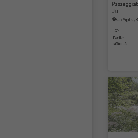
Passeggiata
Ju
Facile
Difficoltà