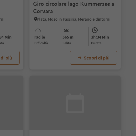
Giro circolare lago Kummersee a
Corvara
rni
Plata, Moso in Passiria, Merano e dintorni
34 Min
Facile
565 m
3h:34 Min
ata
Difficoltà
Salita
durata
 di più
Scopri di più