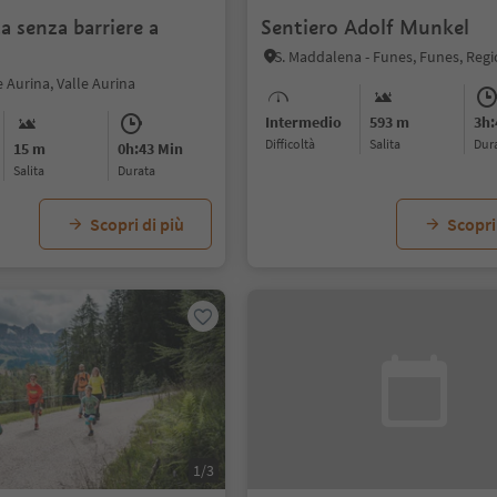
a senza barriere a
Sentiero Adolf Munkel
e Aurina, Valle Aurina
Intermedio
593 m
3h:
Difficoltà
Salita
dur
15 m
0h:43 Min
Salita
durata
Scopri di più
Scopri
1/3