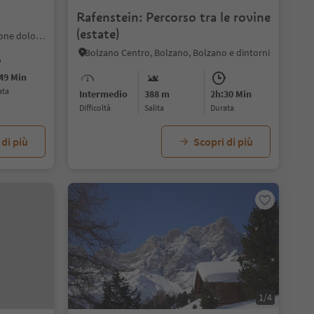
Rafenstein: Percorso tra le rovine
(estate)
S. Maddalena - Funes, Funes, Regione dolomitica Luson Val di Funes
Bolzano Centro, Bolzano, Bolzano e dintorni
49 Min
ata
Intermedio
388 m
2h:30 Min
Difficoltà
Salita
durata
 di più
Scopri di più
1/4