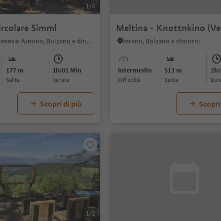
1/4
ircolare Simml
Meltina - Knottnkino (Ve
Nobls, San Genesio Atesino, Bolzano e dintorni
Verano, Bolzano e dintorni
177 m
1h:01 Min
Intermedio
511 m
2h:
Salita
durata
Difficoltà
Salita
dur
Scopri di più
Scopri
1/2