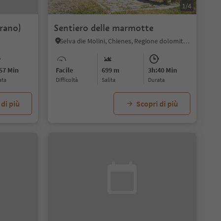
1/4
rano)
Sentiero delle marmotte
Selva die Molini, Chienes, Regione dolomitica Plan de Corones
57 Min
Facile
699 m
3h:40 Min
ata
Difficoltà
Salita
durata
 di più
Scopri di più