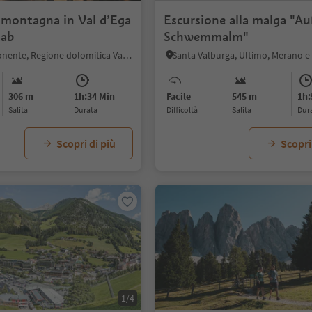
 montagna in Val d’Ega
Escursione alla malga "A
aab
Schwemmalm"
Ega, Nova Ponente, Regione dolomitica Val d'Ega
Santa Valburga, Ultimo, Merano e 
306 m
1h:34 Min
Facile
545 m
1h:
Salita
durata
Difficoltà
Salita
dur
Scopri di più
Scopri
1/4