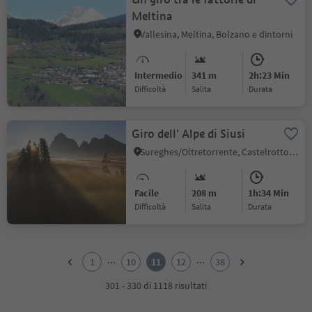
Meltina
Vallesina, Meltina, Bolzano e dintorni
Intermedio
341 m
2h:23 Min
Difficoltà
Salita
durata
Giro dell' Alpe di Siusi
Sureghes/Oltretorrente, Castelrotto, Regione dolomitica Alpe di Siusi
Facile
208 m
1h:34 Min
Difficoltà
Salita
durata
1
2
...
...
1
10
11
12
38
3
4
301 - 330 di 1118 risultati
5
6