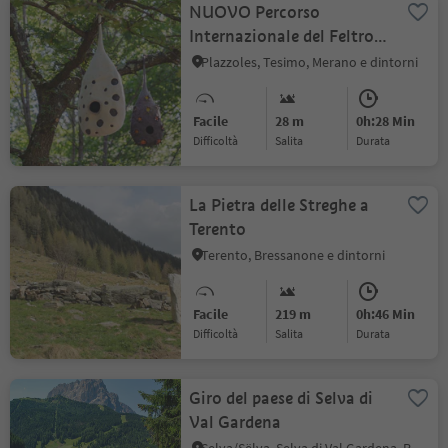
NUOVO Percorso
Internazionale del Feltro
Artistico
Plazzoles, Tesimo, Merano e dintorni
Facile
28 m
0h:28 Min
Difficoltà
Salita
durata
La Pietra delle Streghe a
Terento
Terento, Bressanone e dintorni
Facile
219 m
0h:46 Min
Difficoltà
Salita
durata
Giro del paese di Selva di
Val Gardena