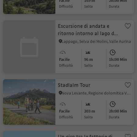
Facile
169 m
2h:00 Min
Difficoltà
Salita
durata
Escursione di andata e
ritorno intorno al lago di
Neves
Lappago, Selva dei Molini, Valle Aurina
Facile
96 m
1h:00 Min
Difficoltà
Salita
durata
Stadlalm Tour
Nova Levante, Regione dolomitica Val d'Ega
Facile
203 m
2h:00 Min
Difficoltà
Salita
durata
Un giro tra le fattorie di