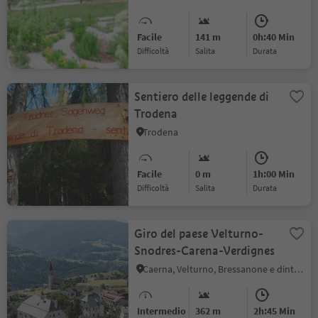
Facile
141 m
0h:40 Min
Difficoltà
Salita
durata
Sentiero delle leggende di
Trodena
Trodena
Facile
0 m
1h:00 Min
Difficoltà
Salita
durata
Giro del paese Velturno-
Snodres-Carena-Verdignes
Caerna, Velturno, Bressanone e dintorni
Intermedio
362 m
2h:45 Min