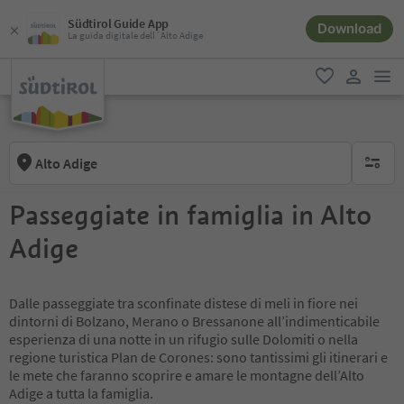
Südtirol Guide App
Download
La guida digitale dell´Alto Adige
men
favoriti
user lin
Alto Adige
nessun f
Passeggiate in famiglia in Alto
Adige
Dalle passeggiate tra sconfinate distese di meli in fiore nei
dintorni di Bolzano, Merano o Bressanone all’indimenticabile
esperienza di una notte in un rifugio sulle Dolomiti o nella
regione turistica Plan de Corones: sono tantissimi gli itinerari e
le mete che faranno scoprire e amare le montagne dell’Alto
Adige a tutta la famiglia.