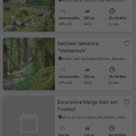
Selva/Sëlva, Selva di Val Gardena, Regione dolomitica Val Gardena
Intermedio
247 m
2h:28 Min
Difficoltà
Salita
durata
Sentiero tematico
"Marterloch"
Nobls, San Genesio Atesino, Bolzano e dintorni
Intermedio
396 m
2h:34 Min
Difficoltà
Salita
durata
Escursione Malga Mair am
Tinkhof
Selva di Fuori, Selva dei Molini, Valle Aurina
Facile
335 m
1h:30 Min