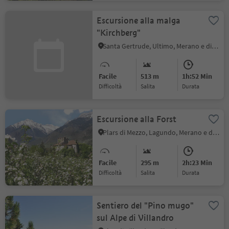
Escursione alla malga
"Kirchberg"
Santa Gertrude, Ultimo, Merano e dintorni
Facile
513 m
1h:52 Min
Difficoltà
Salita
durata
Escursione alla Forst
Plars di Mezzo, Lagundo, Merano e dintorni
Facile
295 m
2h:23 Min
Difficoltà
Salita
durata
Sentiero del "Pino mugo"
sul Alpe di Villandro