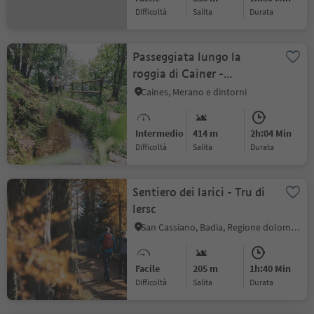
Difficoltà
Salita
durata
Passeggiata lungo la
roggia di Cainer -
Waalweg
Caines, Merano e dintorni
Intermedio
414 m
2h:04 Min
Difficoltà
Salita
durata
Sentiero dei larici - Tru di
lersc
San Cassiano, Badia, Regione dolomitica Alta Badia
Facile
205 m
1h:40 Min
Difficoltà
Salita
durata