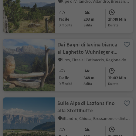
Alpe di Villandro, Villandro, Bressanone e dintorni
Facile
203 m
1h:48 Min
Difficoltà
Salita
durata
Dai Bagni di lavina bianca
al Laghetto Wuhnleger e
alla Cappella di S.
Tires, Tires al Catinaccio, Regione dolomitica Alpe di Siusi
Sebastiano
Facile
348 m
2h:02 Min
Difficoltà
Salita
durata
Sulle Alpe di Lazfons fino
alla Stöfflhütte
Villandro, Chiusa, Bressanone e dintorni