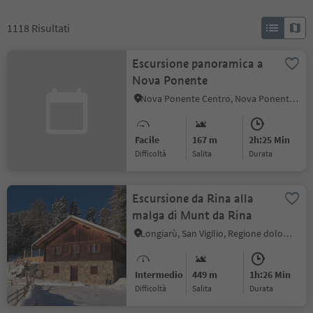
1118
Risultati
Escursione panoramica a
Nova Ponente
Nova Ponente Centro, Nova Ponente, Regione dolomitica Val d'Ega
Facile
167 m
2h:25 Min
Difficoltà
Salita
durata
Escursione da Rina alla
malga di Munt da Rina
Longiarù, San Vigilio, Regione dolomitica Plan de Corones
Intermedio
449 m
1h:26 Min
Difficoltà
Salita
durata