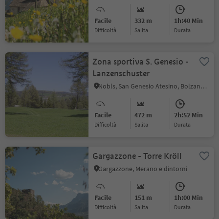
Facile
332 m
1h:40 Min
Difficoltà
Salita
durata
Zona sportiva S. Genesio -
Lanzenschuster
Nobls, San Genesio Atesino, Bolzano e dintorni
Facile
472 m
2h:52 Min
Difficoltà
Salita
durata
Gargazzone - Torre Kröll
Gargazzone, Merano e dintorni
Facile
151 m
1h:00 Min
Difficoltà
Salita
durata