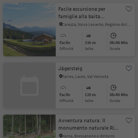
Facile escursione per
famiglie alla baita
Messnerjoch
Carezza, Nova Levante, Regione dolomitica Val d'Ega
Facile
236 m
0h:48 Min
Difficoltà
Salita
durata
Jägersteig
Tarres, Laces, Val Venosta
Facile
120 m
0h:40 Min
Difficoltà
Salita
durata
Avventura natura: Il
monumento naturale Rio
di Scaleres
Varna, Bressanone e dintorni