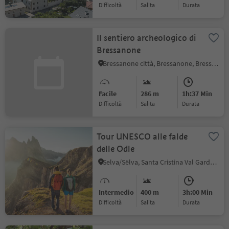
Difficoltà
Salita
durata
Il sentiero archeologico di
Bressanone
Bressanone città, Bressanone, Bressanone e dintorni
Facile
286 m
1h:37 Min
Difficoltà
Salita
durata
Tour UNESCO alle falde
delle Odle
Selva/Sëlva, Santa Cristina Val Gardena, Regione dolomitica Val Gardena
Intermedio
400 m
3h:00 Min
Difficoltà
Salita
durata