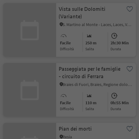
Vista sulle Dolomiti
(Variante)
S. Martino al Monte - Laces, Laces, Val Venosta
Facile
250 m
2h:30 Min
Difficoltà
Salita
durata
Passeggiata per le famiglie
- circuito di Ferrara
Braies di Fuori, Braies, Regione dolomitica 3 Cime
Facile
110 m
0h:55 Min
Difficoltà
Salita
durata
Pian dei morti
Resia