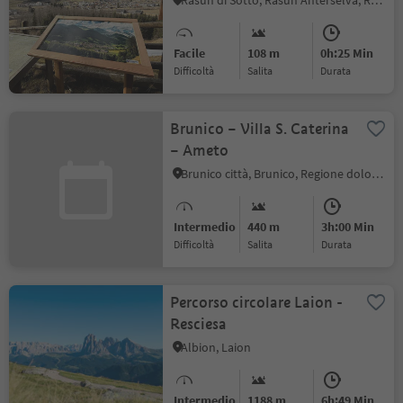
Rasun di Sotto, Rasun Anterselva, Regione dolomitica Plan de Corones
Facile
108 m
0h:25 Min
Difficoltà
Salita
durata
Brunico – Villa S. Caterina
– Ameto
Brunico città, Brunico, Regione dolomitica Plan de Corones
Intermedio
440 m
3h:00 Min
Difficoltà
Salita
durata
Percorso circolare Laion -
Resciesa
Albion, Laion
Intermedio
1188 m
6h:49 Min