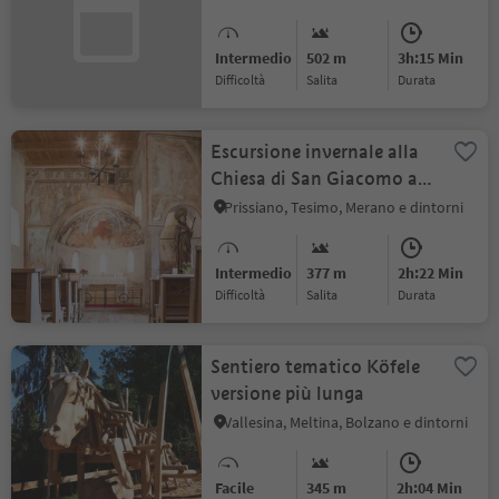
Intermedio
502 m
3h:15 Min
Difficoltà
Salita
durata
Escursione invernale alla
Chiesa di San Giacomo a
Grissiano
Prissiano, Tesimo, Merano e dintorni
Intermedio
377 m
2h:22 Min
Difficoltà
Salita
durata
Sentiero tematico Köfele
versione più lunga
Vallesina, Meltina, Bolzano e dintorni
Facile
345 m
2h:04 Min