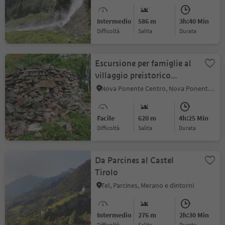
Intermedio
586 m
3h:40 Min
Difficoltà
Salita
durata
Escursione per famiglie al
villaggio preistorico
Enzbirch lungo il nuovo
Nova Ponente Centro, Nova Ponente, Regione dolomitica Val d'Ega
sentiero tematico
"Kirchsteig"
Facile
620 m
4h:25 Min
Difficoltà
Salita
durata
Da Parcines al Castel
Tirolo
Tel, Parcines, Merano e dintorni
Intermedio
276 m
2h:30 Min
Difficoltà
Salita
durata