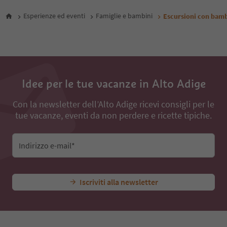
28
Esperienze ed eventi
Famiglie e bambini
Escursioni con bamb
29
30
31
32
33
34
35
Idee per le tue vacanze in Alto Adige
36
37
Con la newsletter dell’Alto Adige ricevi consigli per le
38
tue vacanze, eventi da non perdere e ricette tipiche.
Indirizzo e-mail*
Iscriviti alla newsletter