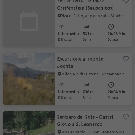
Settequerce - Rudere
Greifenstein (Sauschloss)
Riva di Sotto, Appiano sulla Strada del Vino, Strada del Vino
Intermedio
531 m
2h:08 Min
Difficoltà
Salita
durata
Escursione al monte
Jochtal
Valles, Rio di Pusteria, Bressanone e dintorni
Intermedio
638 m
2h:04 Min
Difficoltà
Salita
durata
Sentiero del Sole - Castel
Giovo a S. Leonardo
San Leonardo i.P., San Leonardo in Passiria, Merano e dintorni