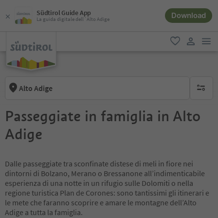
Südtirol Guide App
Download
La guida digitale dell´Alto Adige
men
favoriti
user lin
Alto Adige
nessun f
Passeggiate in famiglia in Alto
Adige
Dalle passeggiate tra sconfinate distese di meli in fiore nei
dintorni di Bolzano, Merano o Bressanone all’indimenticabile
esperienza di una notte in un rifugio sulle Dolomiti o nella
regione turistica Plan de Corones: sono tantissimi gli itinerari e
le mete che faranno scoprire e amare le montagne dell’Alto
Adige a tutta la famiglia.