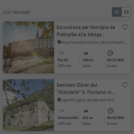
1127
Risultati
Escursione per famiglie da
Pietralba alla Malga
Monte San Pietro
Nova Ponente Centro, Nova Ponente, Regione dolomitica Val d'Ega
Facile
140 m
1h:19 Min
Difficoltà
Salita
durata
Sentiero Dürer dal
"Klösterle" S. Floriano via
Laghetti a Pochi
Laghetti, Egna, Strada del Vino
Intermedio
661 m
4h:40 Min
Difficoltà
Salita
durata