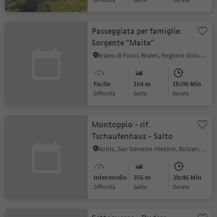
Passeggiata per famiglie:
Sorgente "Maite"
Braies di Fuori, Braies, Regione dolomitica 3 Cime
Facile
164 m
1h:00 Min
Difficoltà
Salita
durata
Montoppio - rif.
Tschaufenhaus - Salto
Nobls, San Genesio Atesino, Bolzano e dintorni
Intermedio
356 m
2h:46 Min
Difficoltà
Salita
durata