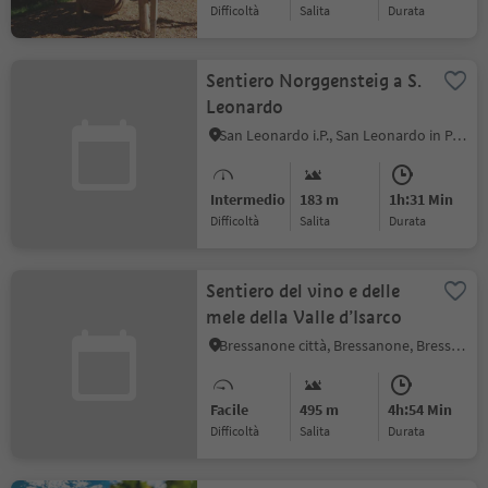
Difficoltà
Salita
durata
Sentiero Norggensteig a S.
Leonardo
San Leonardo i.P., San Leonardo in Passiria, Merano e dintorni
Intermedio
183 m
1h:31 Min
Difficoltà
Salita
durata
Sentiero del vino e delle
mele della Valle d’Isarco
Bressanone città, Bressanone, Bressanone e dintorni
Facile
495 m
4h:54 Min
Difficoltà
Salita
durata