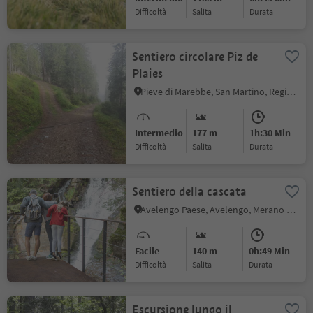
Difficoltà
Salita
durata
Sentiero circolare Piz de
Plaies
Pieve di Marebbe, San Martino, Regione dolomitica Plan de Corones
Intermedio
177 m
1h:30 Min
Difficoltà
Salita
durata
Sentiero della cascata
Avelengo Paese, Avelengo, Merano e dintorni
Facile
140 m
0h:49 Min
Difficoltà
Salita
durata
Escursione lungo il