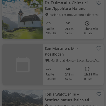
Da Tesimo alla Chiesa di
Sant'Ippolito a Narano
Prissiano, Tesimo, Merano e dintorni
Facile
218 m
1h:48 Min
Difficoltà
Salita
durata
San Martino i. M. -
Rossböden
S. Martino al Monte - Laces, Laces, Val Venosta
Facile
242 m
1h:18 Min
Difficoltà
Salita
durata
Tonis Waldwegile –
Sentiero naturalistico ad
Anterselva di Mezzo