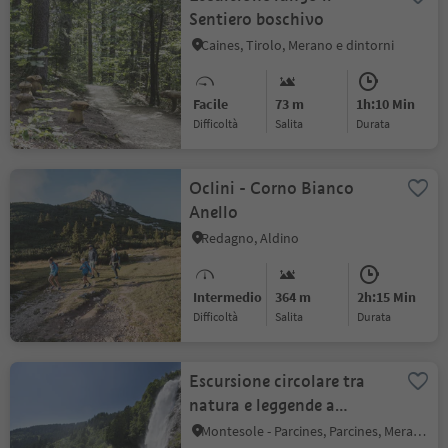
Sentiero boschivo
Caines, Tirolo, Merano e dintorni
Facile
73 m
1h:10 Min
Difficoltà
Salita
durata
Oclini - Corno Bianco
Anello
Redagno, Aldino
Intermedio
364 m
2h:15 Min
Difficoltà
Salita
durata
Escursione circolare tra
natura e leggende a
Parcines
Montesole - Parcines, Parcines, Merano e dintorni