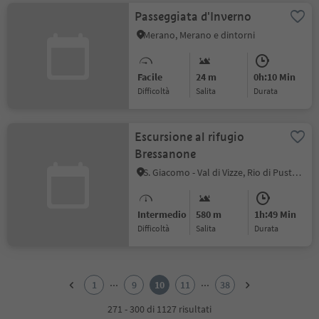
Passeggiata d'Inverno
Merano, Merano e dintorni
Facile
24 m
0h:10 Min
Difficoltà
Salita
durata
Escursione al rifugio
Bressanone
S. Giacomo - Val di Vizze, Rio di Pusteria, Bressanone e dintorni
Intermedio
580 m
1h:49 Min
Difficoltà
Salita
durata
1
2
...
...
1
9
10
11
38
3
4
271 - 300 di 1127 risultati