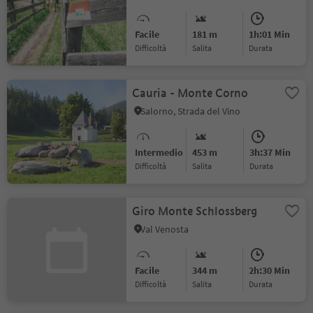
Facile
181 m
1h:01 Min
Difficoltà
Salita
durata
Cauria - Monte Corno
Salorno, Strada del Vino
Intermedio
453 m
3h:37 Min
Difficoltà
Salita
durata
Giro Monte Schlossberg
Val Venosta
Facile
344 m
2h:30 Min
Difficoltà
Salita
durata