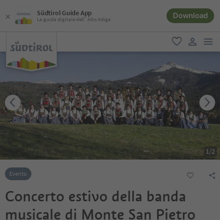
Südtirol Guide App
Download
La guida digitale dell´Alto Adige
men
favoriti
user lin
1
/
2
Evento
Concerto estivo della banda
musicale di Monte San Pietro