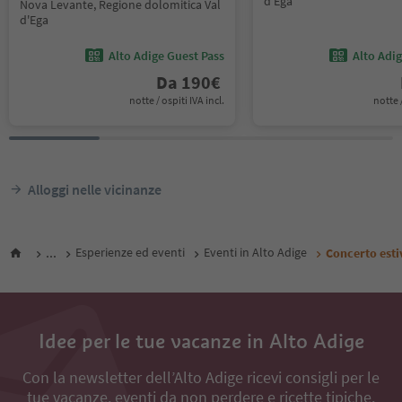
d'Ega
Nova Levante, Regione dolomitica Val
d'Ega
Alto Adige Guest Pass
Alto Adi
Da
190
€
notte / ospiti IVA incl.
notte /
Alloggi nelle vicinanze
...
Esperienze ed eventi
Eventi in Alto Adige
Concerto esti
Idee per le tue vacanze in Alto Adige
Con la newsletter dell’Alto Adige ricevi consigli per le
tue vacanze, eventi da non perdere e ricette tipiche.