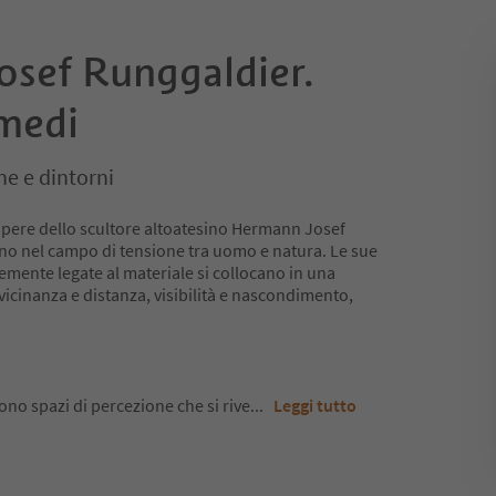
sef Runggaldier.
rmedi
e e dintorni
opere dello scultore altoatesino Hermann Josef
ano nel campo di tensione tra uomo e natura. Le sue
temente legate al materiale si collocano in una
icinanza e distanza, visibilità e nascondimento,
no spazi di percezione che si rive
...
Leggi tutto