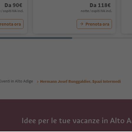
Da
90
€
Da
118
€
 / ospiti IVA incl.
notte / ospiti IVA incl.
renota ora
Prenota ora
Eventi in Alto Adige
Hermann Josef Runggaldier. Spazi Intermedi
Idee per le tue vacanze in Alto 