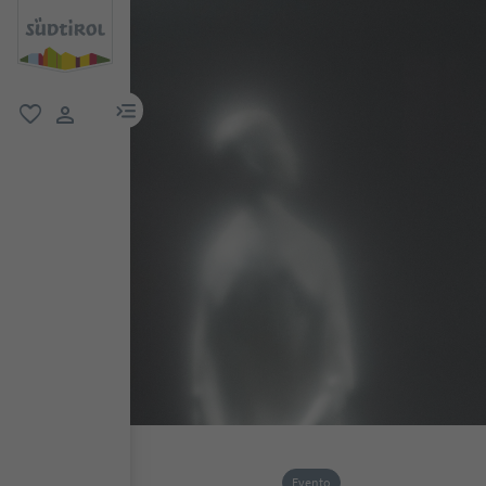
menu link
favoriti
user link
Evento