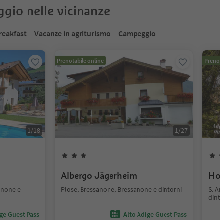
oggio nelle vicinanze
reakfast
Vacanze in agriturismo
Campeggio
Prenotabile online
Prenot
1
/
18
1
/
27
Albergo Jägerheim
Ho
anone e
Plose, Bressanone, Bressanone e dintorni
S. 
dint
ige Guest Pass
Alto Adige Guest Pass