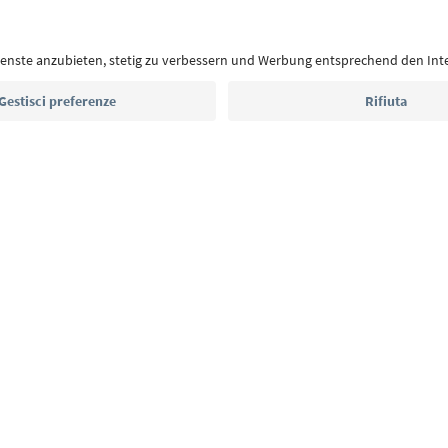
Con la newsletter dell’Alto Adige ricevi consigli per l
eventi da non perdere e ricette tipiche.
Indirizzo e-mail*
Iscriviti alla newsletter