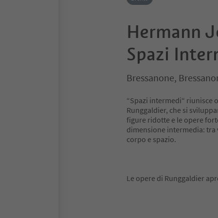
Hermann Jo
Spazi Inte
Bressanone, Bressanon
“Spazi intermedi“ riunisce 
Runggaldier, che si svilupp
figure ridotte e le opere for
dimensione intermedia: tra v
corpo e spazio.
Le opere di Runggaldier apro