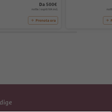
Da
500
€
notte / ospiti IVA incl.
nott
Prenota ora
Adige