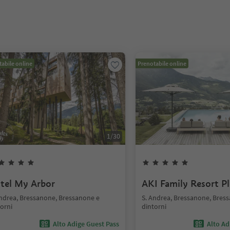
abile online
Prenotabile online
1
/
30
tel My Arbor
AKI Family Resort P
Andrea, Bressanone, Bressanone e
S. Andrea, Bressanone, Bres
orni
dintorni
Alto Adige Guest Pass
Alto Ad