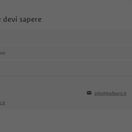
 devi sapere
oni
info@hofburg.it
.it