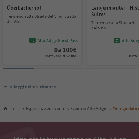
Überbacherhof
Langenmantel - Hist
Suites
Termeno sulla Strada del Vino, Strada
del Vino
Termeno sulla Strada del 
del Vino
Alto Adige Guest Pass
Alto Adi
Da
100
€
notte / ospiti IVA incl.
notte /
Alloggi nelle vicinanze
...
Esperienze ed eventi
Eventi in Alto Adige
Tour guidato 
Idee per le tue vacanze in Alto Adige