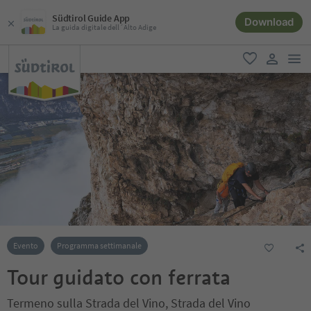
Südtirol Guide App
Download
La guida digitale dell´Alto Adige
men
favoriti
user lin
Evento
Programma settimanale
Tour guidato con ferrata
Termeno sulla Strada del Vino, Strada del Vino