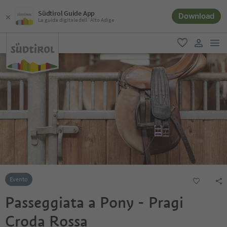
Südtirol Guide App
Download
La guida digitale dell´Alto Adige
men
favoriti
user lin
Evento
Passeggiata a Pony - Pragi
Croda Rossa