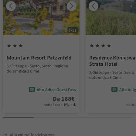
1
/
11
Mountain Resort Patzenfeld
Residence Königswar
Strata Hotel
S.Giuseppe - Sesto, Sesto, Regione
dolomitica 3 Cime
S.Giuseppe - Sesto, Sesto
dolomitica 3 Cime
Alto Adige Guest Pass
Alto Adi
Da
188
€
notte / ospiti IVA incl.
notte /
Alloggi nelle vicinanze