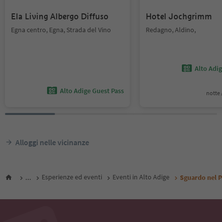
Ela Living Albergo Diffuso
Hotel Jochgrimm
Egna centro, Egna, Strada del Vino
Redagno, Aldino,
Alto Adi
Alto Adige Guest Pass
notte /
Alloggi nelle vicinanze
...
Esperienze ed eventi
Eventi in Alto Adige
Sguardo nel P