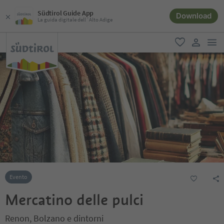
Südtirol Guide App
Download
La guida digitale dell´Alto Adige
men
favoriti
user lin
Evento
Mercatino delle pulci
Renon, Bolzano e dintorni