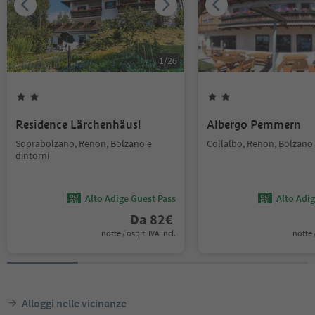
1
/
26
Residence Lärchenhäusl
Albergo Pemmern
Soprabolzano, Renon, Bolzano e
Collalbo, Renon, Bolzano 
dintorni
Alto Adige Guest Pass
Alto Adi
Da
82
€
notte / ospiti IVA incl.
notte /
Alloggi nelle vicinanze