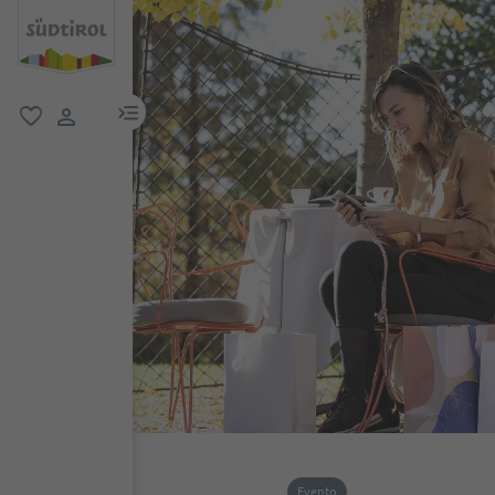
menu link
favoriti
user link
Evento