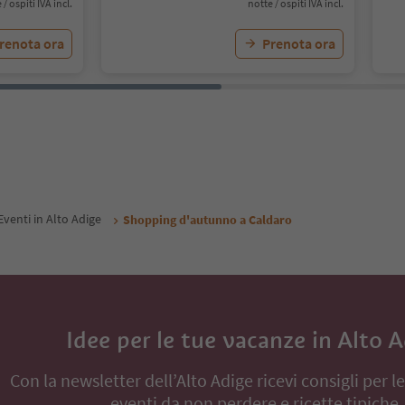
 / ospiti IVA incl.
notte / ospiti IVA incl.
renota ora
Prenota ora
Eventi in Alto Adige
Shopping d'autunno a Caldaro
Idee per le tue vacanze in Alto 
Con la newsletter dell’Alto Adige ricevi consigli per l
eventi da non perdere e ricette tipiche.