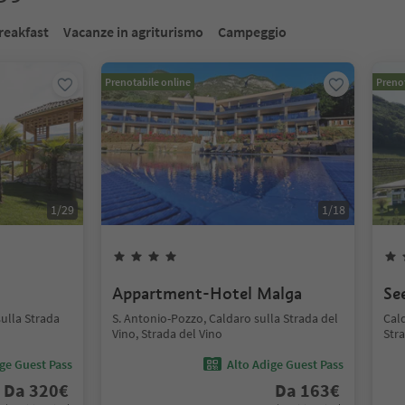
reakfast
Vacanze in agriturismo
Campeggio
Prenotabile online
Prenot
1
/
29
1
/
18
Appartment-Hotel Malga
Se
sulla Strada
S. Antonio-Pozzo, Caldaro sulla Strada del
Cald
Vino, Strada del Vino
Stra
ige Guest Pass
Alto Adige Guest Pass
Da
320
€
Da
163
€