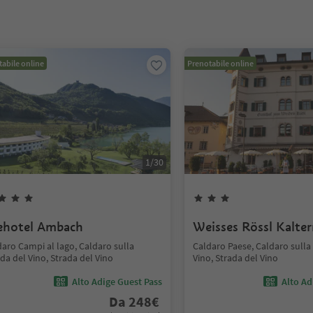
abile online
Prenotabile online
1
/
30
ehotel Ambach
Weisses Rössl Kalte
aro Campi al lago, Caldaro sulla
Caldaro Paese, Caldaro sulla
da del Vino, Strada del Vino
Vino, Strada del Vino
Alto Adige Guest Pass
Alto Ad
Da
248
€