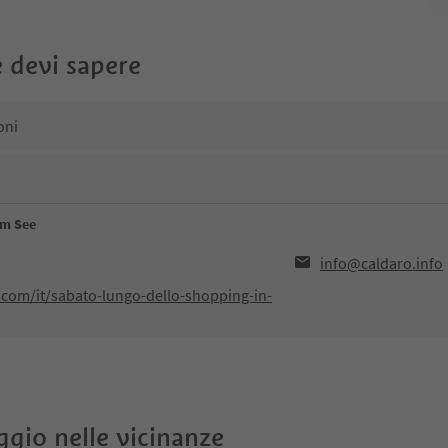
 devi sapere
oni
am See
info@caldaro.info
.com/it/sabato-lungo-dello-shopping-in-
oggio nelle vicinanze