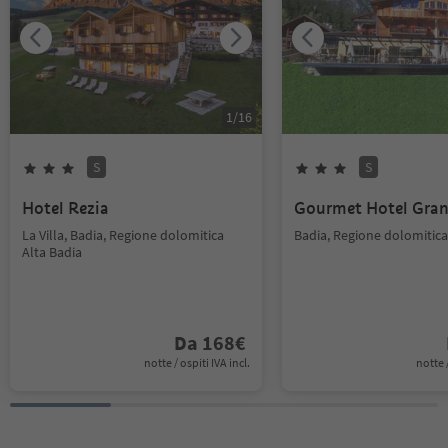
1
/
16
S
S
Hotel Rezia
Gourmet Hotel Gran
La Villa, Badia, Regione dolomitica
Badia, Regione dolomitica
Alta Badia
Da
168
€
notte / ospiti IVA incl.
notte /