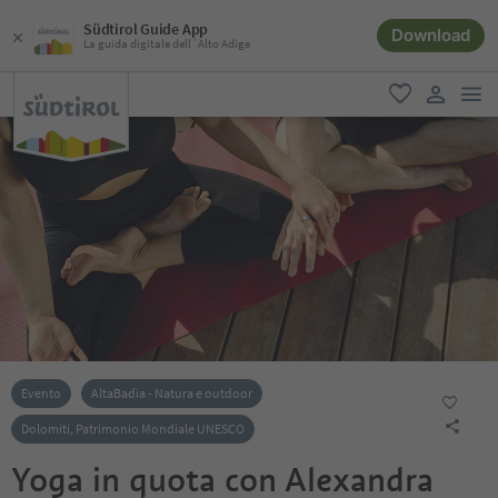
Südtirol Guide App
Download
La guida digitale dell´Alto Adige
men
favoriti
user lin
Evento
AltaBadia - Natura e outdoor
Dolomiti, Patrimonio Mondiale UNESCO
Yoga in quota con Alexandra