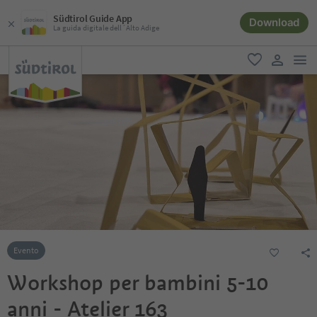
Südtirol Guide App
Download
La guida digitale dell´Alto Adige
men
favoriti
user lin
Evento
Workshop per bambini 5-10
anni - Atelier 163