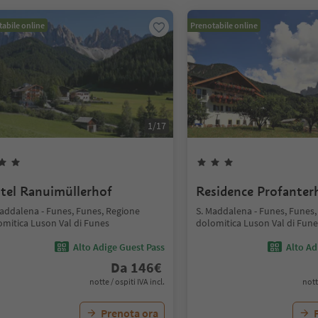
abile online
Prenotabile online
1
/
17
tel Ranuimüllerhof
Residence Profanter
Maddalena - Funes, Funes, Regione
S. Maddalena - Funes, Funes,
omitica Luson Val di Funes
dolomitica Luson Val di Fune
Alto Adige Guest Pass
Alto Ad
Da
146
€
notte / ospiti IVA incl.
nott
Prenota ora