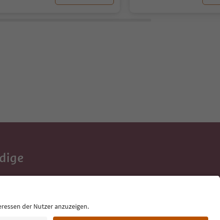
Adige
e tue vacanze,