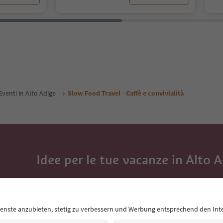
Eventi in Alto Adige
Slow Food Travel - Caffè e convivialità
Idee per le tue vacanze in Alto 
Con la newsletter dell’Alto Adige ricevi consigli per l
eventi da non perdere e ricette tipiche.