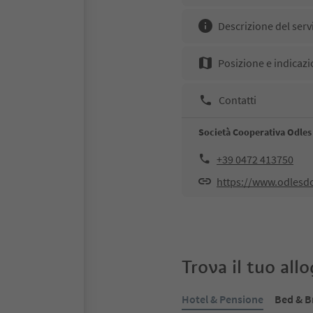
Descrizione del serv
Posizione e indicazi
Contatti
Società Cooperativa Odles
+39 0472 413750
https://www.odlesd
Trova il tuo all
Hotel & Pensione
Bed & B