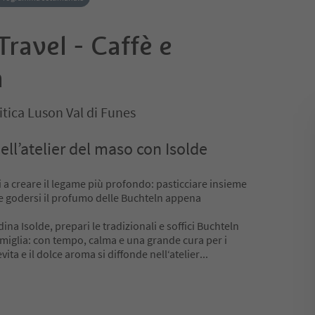
ravel - Caffè e
à
tica Luson Val di Funes
ell’atelier del maso con Isolde
i a creare il legame più profondo: pasticciare insieme
 e godersi il profumo delle Buchteln appena
ina Isolde, prepari le tradizionali e soffici Buchteln
amiglia: con tempo, calma e una grande cura per i
vita e il dolce aroma si diffonde nell‘atelier
...