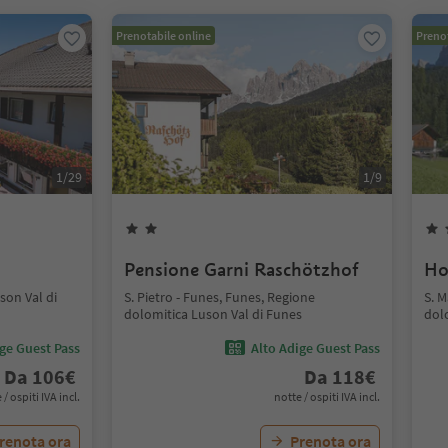
Prenotabile online
Prenot
1
/
29
1
/
9
Pensione Garni Raschötzhof
Ho
son Val di
S. Pietro - Funes, Funes, Regione
S. 
dolomitica Luson Val di Funes
dol
ige Guest Pass
Alto Adige Guest Pass
Da
106
€
Da
118
€
 / ospiti IVA incl.
notte / ospiti IVA incl.
renota ora
Prenota ora