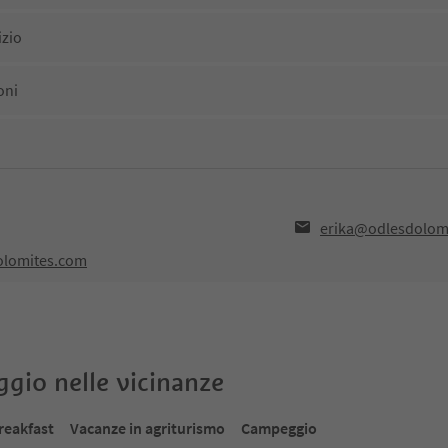
izio
oni
erika@odlesdolom
olomites.com
oggio nelle vicinanze
reakfast
Vacanze in agriturismo
Campeggio