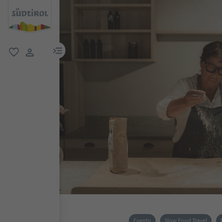
menu link
favoriti
user link
Evento
Slow Food Travel