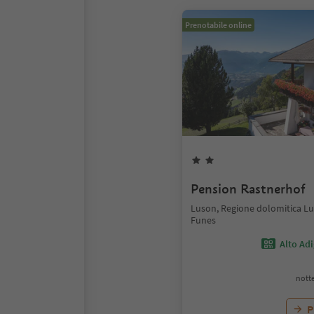
Prenotabile online
Pension Rastnerhof
Luson, Regione dolomitica Lu
Funes
Alto Ad
notte
P