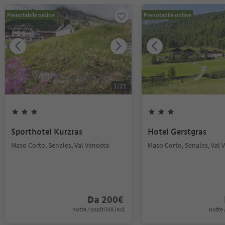
Prenotabile online
Prenotabile online
1
/
21
Sporthotel Kurzras
Hotel Gerstgras
Maso Corto, Senales, Val Venosta
Maso Corto, Senales, Val 
Da
200
€
notte / ospiti IVA incl.
notte /