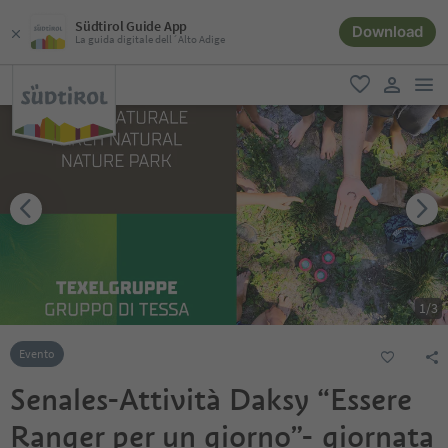
Südtirol Guide App
Download
La guida digitale dell´Alto Adige
men
favoriti
user lin
1
/
3
Evento
Senales-Attività Daksy “Essere
Ranger per un giorno”- giornata