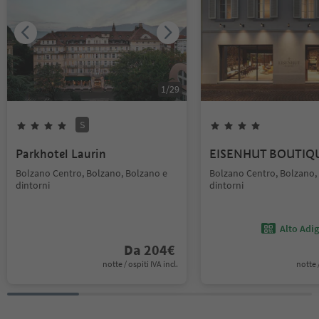
1
/
29
S
Parkhotel Laurin
EISENHUT BOUTIQ
Bolzano Centro, Bolzano, Bolzano e
Bolzano Centro, Bolzano,
dintorni
dintorni
Alto Adi
Da
204
€
notte / ospiti IVA incl.
notte /