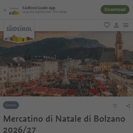
Südtirol Guide App
Download
La guida digitale dell´Alto Adige
men
favoriti
user lin
Evento
Mercatino di Natale di Bolzano
2026/27