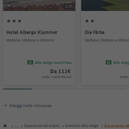
1
/
19
Hotel Albergo Klammer
Die Färbe
Vipiteno, Vipiteno e dintorni
Vipiteno, Vipiteno e dintor
Alto Adige Guest Pass
Alto Adi
Da
112
€
notte / ospiti IVA incl.
notte /
Alloggi nelle vicinanze
...
Esperienze ed eventi
Eventi in Alto Adige
Escursione al