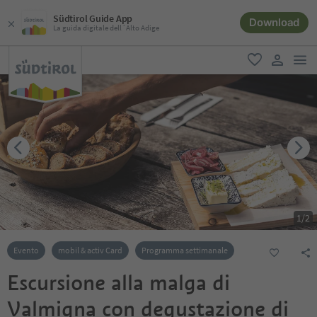
Südtirol Guide App
Download
La guida digitale dell´Alto Adige
men
favoriti
user lin
1
/
2
Evento
mobil & activ Card
Programma settimanale
Escursione alla malga di
Valmigna con degustazione di