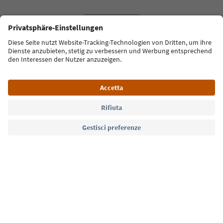
Lingua: Italiano
Südtirol Guide App
FAQ
Contatti
Press
MICE
Privacy Policy
Termini e condizioni
Crediti
Cookie Policy
Film commission
Chi siamo
Dichiarazione di accessibilità
Alto Adige B2B
© 2026 IDM Südtirol