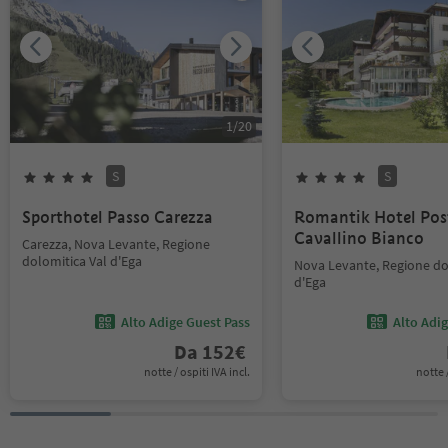
1
/
20
S
S
Sporthotel Passo Carezza
Romantik Hotel Pos
Cavallino Bianco
Carezza, Nova Levante, Regione
dolomitica Val d'Ega
Nova Levante, Regione do
d'Ega
Alto Adige Guest Pass
Alto Adi
Da
152
€
notte / ospiti IVA incl.
notte /