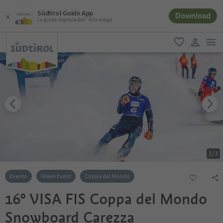
Südtirol Guide App
Download
La guida digitale dell´Alto Adige
men
favoriti
user lin
1
/
3
Evento
Green Event
Coppa del Mondo
16° VISA FIS Coppa del Mondo
Snowboard Carezza