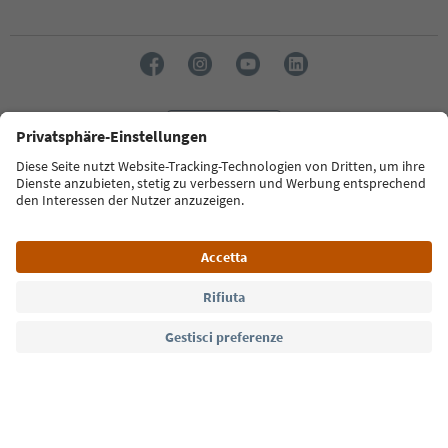
Lingua: Italiano
Südtirol Guide App
FAQ
Contatti
Press
MICE
Privacy Policy
Termini e condizioni
Crediti
Cookie Policy
Film commission
Chi siamo
Dichiarazione di accessibilità
Alto Adige B2B