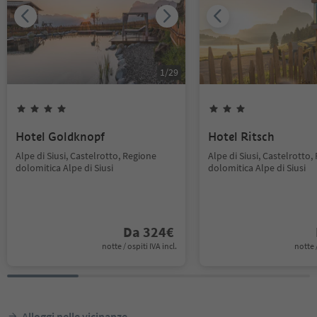
1
/
29
Hotel Goldknopf
Hotel Ritsch
Alpe di Siusi, Castelrotto, Regione
Alpe di Siusi, Castelrotto,
dolomitica Alpe di Siusi
dolomitica Alpe di Siusi
Da
324
€
notte / ospiti IVA incl.
notte /
Alloggi nelle vicinanze