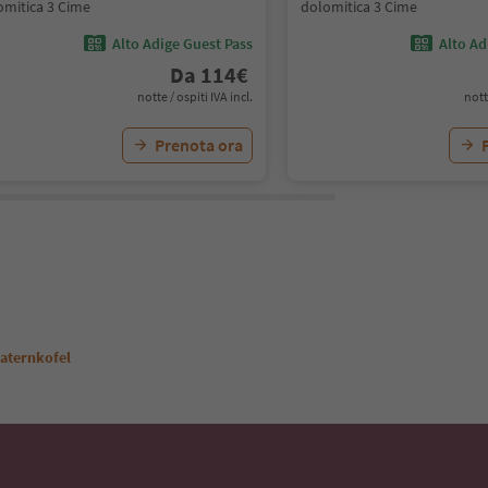
omitica 3 Cime
dolomitica 3 Cime
Alto Adige Guest Pass
Alto Ad
Da
114
€
notte / ospiti IVA incl.
nott
Prenota ora
 Paternkofel