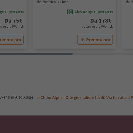
dolomitica 3 Cime
dol
ige Guest Pass
Alto Adige Guest Pass
Da
75
€
Da
178
€
 / ospiti IVA incl.
notte / ospiti IVA incl.
renota ora
Prenota ora
Eventi in Alto Adige
Globo Alpin – Gite giornaliere facili: Via ferrata al