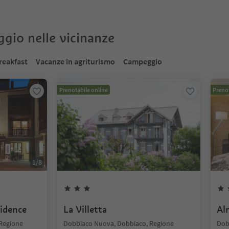
oggio nelle vicinanze
reakfast
Vacanze in agriturismo
Campeggio
Prenotabile online
Prenot
1
/
8
idence
La Villetta
Al
 Regione
Dobbiaco Nuova, Dobbiaco, Regione
Dob