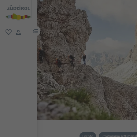
menu link
favoriti
user link
Evento
Programma settimana