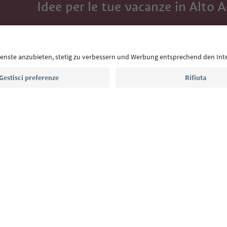
Idee per le tue vacanze in Alto 
Con la newsletter dell’Alto Adige ricevi consigli per l
eventi da non perdere e ricette tipiche.
Indirizzo e-mail*
Iscriviti alla newsletter