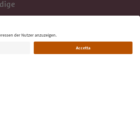
Adige
e tue vacanze,
Lingua: Italiano