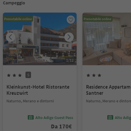
Campeggio
Prenotabile online
Prenotabile online
1
/
12
S
Kleinkunst-Hotel Ristorante
Residence Appartam
Kreuzwirt
Santner
Naturno, Merano e dintorni
Naturno, Merano e dintor
Alto Adige Guest Pass
Alto Adi
Da
170
€