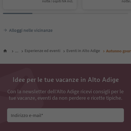
notte / ospiti IVA incl.
notte /
Alloggi nelle vicinanze
...
Esperienze ed eventi
Eventi in Alto Adige
Autunno gourm
Idee per le tue vacanze in Alto Adige
Con la newsletter dell’Alto Adige ricevi consigli per le
tue vacanze, eventi da non perdere e ricette tipiche.
Indirizzo e-mail*