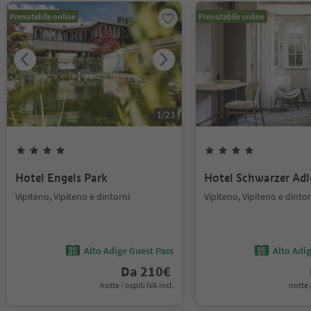
Prenotabile online
Prenotabile online
1
/
23
Hotel Engels Park
Hotel Schwarzer Adl
Vipiteno, Vipiteno e dintorni
Vipiteno, Vipiteno e dintor
Alto Adige Guest Pass
Alto Adi
Da
210
€
notte / ospiti IVA incl.
notte /