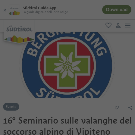
Südtirol Guide App
Download
La guida digitale dell´Alto Adige
men
favoriti
user lin
Evento
16° Seminario sulle valanghe del
soccorso alpino di Vipiteno