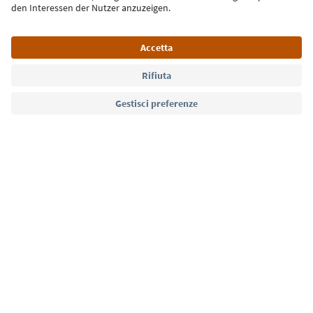
Lingua: Italiano
Südtirol Guide App
FAQ
Contatti
Press
MICE
Privacy Policy
Termini e condizioni
Crediti
Cookie Policy
Film commission
Chi siamo
Dichiarazione di accessibilità