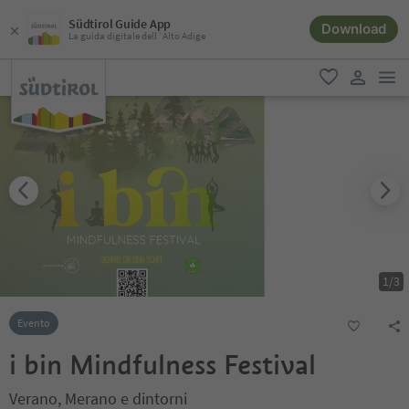
Südtirol Guide App
Download
La guida digitale dell´Alto Adige
men
favoriti
user lin
1
/
3
Evento
i bin Mindfulness Festival
Verano, Merano e dintorni