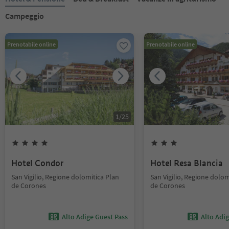
Campeggio
Prenotabile online
Prenotabile online
1
/
25
Hotel Condor
Hotel Resa Blancia
San Vigilio, Regione dolomitica Plan
San Vigilio, Regione dolom
de Corones
de Corones
Alto Adige Guest Pass
Alto Adi