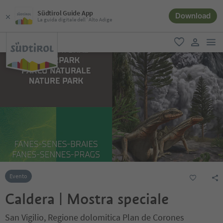
Südtirol Guide App
Download
La guida digitale dell´Alto Adige
men
favoriti
user lin
Evento
Caldera | Mostra speciale
San Vigilio, Regione dolomitica Plan de Corones